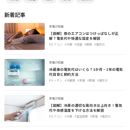
新着記事
家電の知識
【図解】夜のエアコンはつけっぱなしが正
解？電気代や快適な設定を解説
#エアコン
#冷房
#寝室
#暖房
#電気代
家電の知識
冷蔵庫の電気代はいくら？1か月・1年の電気
代目安と節約方法
#キッチン
#冷蔵庫
#家電
#節電
#電気代
家電の知識
【図解】冷房の適切な風向きは上向き！電気
代や体感温度を下げる方法を解説
#エアコン
#冷房
#室温調節
#節電
#電気代