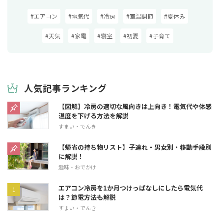
#エアコン
#電気代
#冷房
#室温調節
#夏休み
#天気
#家電
#寝室
#初夏
#子育て
人気記事ランキング
【図解】冷房の適切な風向きは上向き！電気代や体感
温度を下げる方法を解説
すまい・でんき
【帰省の持ち物リスト】子連れ・男女別・移動手段別
に解説！
趣味・おでかけ
エアコン冷房を1か月つけっぱなしにしたら電気代
は？節電方法も解説
すまい・でんき