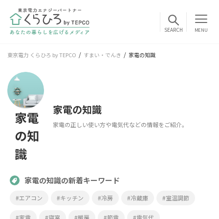
MENU
東京電力 くらひろ by TEPCO
すまい・でんき
家電の知識
家電の知識
家電
家電の正しい使い方や電気代などの情報をご紹介。
の知
識
家電の知識の新着キーワード
#エアコン
#キッチン
#冷房
#冷蔵庫
#室温調節
#家電
#寝室
#暖房
#節電
#電気代