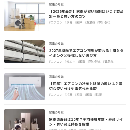
家電の知識
【2026年最新】家電が安い時期はいつ？製品
別一覧と買い方のコツ
#エアコン
#家電
#故障
#洗濯機
#買い替え
家電の知識
2027年問題でエアコン市場が変わる！購入タ
イミングと後悔しない選び方
#エアコン
#省エネ
#節電
#買い替え
#電気代
家電の知識
【図解】エアコンの冷房と除湿の違いは？適
切な使い分けや電気代を比較
#エアコン
#冷房
#家電
#節電
#除湿
家電の知識
家電の寿命は10年？平均使用年数・寿命サイ
ン・買い替え時期を解説