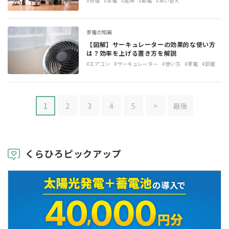
#修理
#家電
#故障
#節電
#買い替え
家電の知識
【図解】サーキュレーターの効果的な使い方
は？効率を上げる置き方を解説
#エアコン
#サーキュレーター
#使い方
#家電
#部屋
1
2
3
4
5
>
最後
くらひろピックアップ