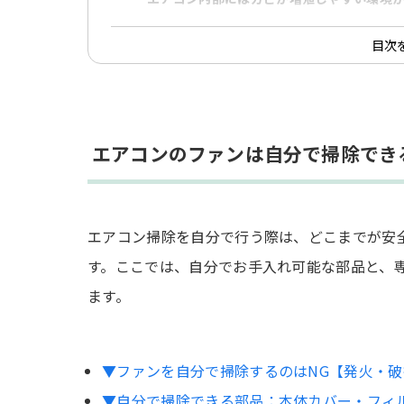
汚れやカビの蓄積を見分ける確認ポイント
目次
汚れたままのエアコンを使い続けるリスク
不快なニオイが発生する
健康に被害を及ぼす可能性がある
エアコンのファンは自分で掃除でき
電気代の上昇・故障の可能性がある
簡単にできる！エアコンファンのカビ予防テ
エアコン掃除を自分で行う際は、どこまでが安
フィルター掃除をする
す。ここでは、自分でお手入れ可能な部品と、
定期的に送風運転をする
ます。
こまめに部屋の換気をする
エアコンを使わないシーズンはカバーを被
▼ファンを自分で掃除するのはNG【発火・
▼自分で掃除できる部品：本体カバー・フィ
エアコン掃除に関するよくある質問