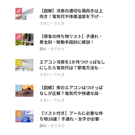
【図解】冷房の適切な風向きは上
向き！電気代や体感温度を下げる
方法を解説
すまい・でんき
【帰省の持ち物リスト】子連れ・
男女別・移動手段別に解説！
趣味・おでかけ
エアコン冷房を1か月つけっぱなし
にしたら電気代は？節電方法も解
説
すまい・でんき
【図解】夜のエアコンはつけっぱ
なしが正解？電気代や快適な設定
を解説
すまい・でんき
【リスト付き】プールに必要な持
ち物28選！子連れ・女子が必要な
アイテムも
趣味・おでかけ