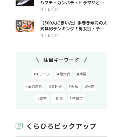
ハマチ・カンパチ・ヒラマサとの
違いも解説
食・レシピ
【500人にきいた】手巻き寿司の人
気具材ランキング！男女別・子ど
も人気も
食・レシピ
注目キーワード
#エアコン
#電気代
#冷房
#室温調節
#夏休み
#天気
#家電
#寝室
#初夏
#子育て
くらひろピックアップ