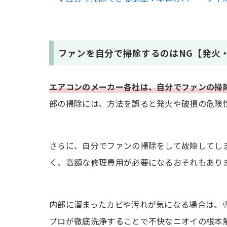
エアコンファン掃除の適切な頻度は？
エアコンファン掃除のタイミングはいつが
ファンを自分で掃除するのはNG【発火
お掃除機能付きエアコンなら、ファン掃除
まとめ
エアコンのメーカー各社は、自分でファンの掃
部の掃除には、方法を誤ると発火や破損の危険
さらに、自分でファンの掃除をして故障してし
く、高額な修理費用が必要になるおそれもあり
内部に溜まったカビや汚れが気になる場合は、
プロが徹底洗浄することで不快なニオイの根本