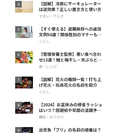
【図解】冷房にサーキュレーター
は逆効果？正しい置き方と使い方
すまい・でんき
【すぐ使える】退職挨拶への返信
文例50選！関係性別のマナーも徹
底解説
くらし
【管理栄養士監修】悪い食べ合わ
せ13選！鰻と梅干し・天ぷらとス
イカの相性も
食・レシピ
【図解】花火の種類一覧！打ち上
げ花火・玩具花火の名前を紹介
くらし
【2026】お盆休みの帰省ラッシュ
はいつ？回避術や年間の混雑予想
も
趣味・おでかけ
出世魚「ブリ」の名前の順番は？