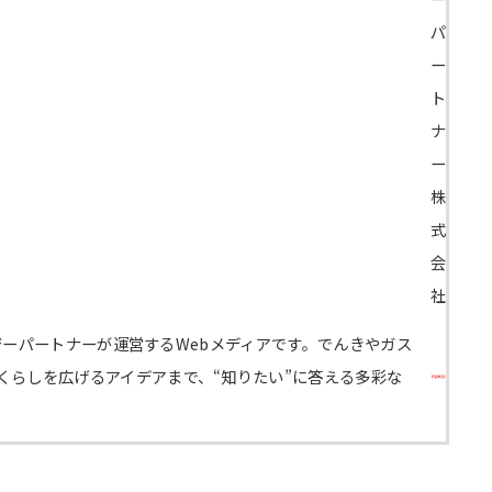
パ
ー
ト
ナ
ー
株
式
会
社
エナジーパートナーが運営するWebメディアです。でんきやガス
くらしを広げるアイデアまで、“知りたい”に答える多彩な