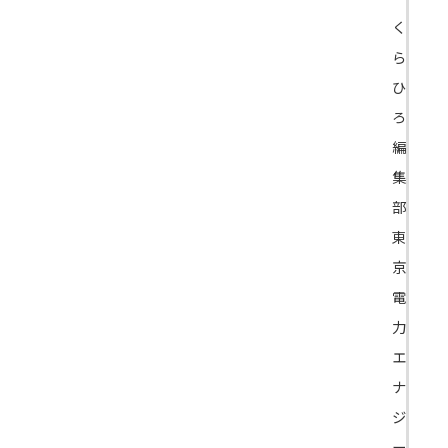
く
ら
ひ
ろ
編
集
部
東
京
電
力
エ
ナ
ジ
ー