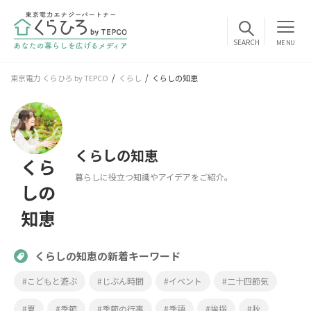
MENU
東京電力 くらひろ by TEPCO
くらし
くらしの知恵
くらしの知恵
くら
暮らしに役立つ知識やアイデアをご紹介。
しの
知恵
くらしの知恵の新着キーワード
#こどもと遊ぶ
#じぶん時間
#イベント
#二十四節気
#夏
#季節
#季節の行事
#季語
#挨拶
#秋