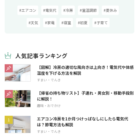
#エアコン
#電気代
#冷房
#室温調節
#夏休み
#天気
#家電
#寝室
#初夏
#子育て
人気記事ランキング
【図解】冷房の適切な風向きは上向き！電気代や体感
温度を下げる方法を解説
すまい・でんき
【帰省の持ち物リスト】子連れ・男女別・移動手段別
に解説！
趣味・おでかけ
エアコン冷房を1か月つけっぱなしにしたら電気代
は？節電方法も解説
すまい・でんき