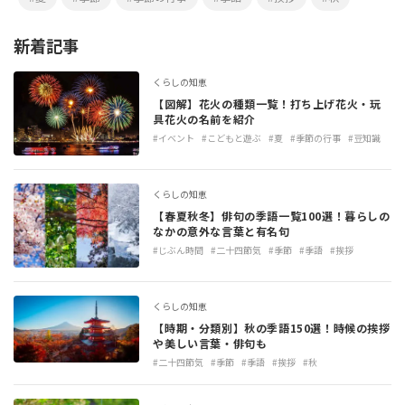
新着記事
くらしの知恵
【図解】花火の種類一覧！打ち上げ花火・玩
具花火の名前を紹介
#イベント
#こどもと遊ぶ
#夏
#季節の行事
#豆知識
くらしの知恵
【春夏秋冬】俳句の季語一覧100選！暮らしの
なかの意外な言葉と有名句
#じぶん時間
#二十四節気
#季節
#季語
#挨拶
くらしの知恵
【時期・分類別】秋の季語150選！時候の挨拶
や美しい言葉・俳句も
#二十四節気
#季節
#季語
#挨拶
#秋