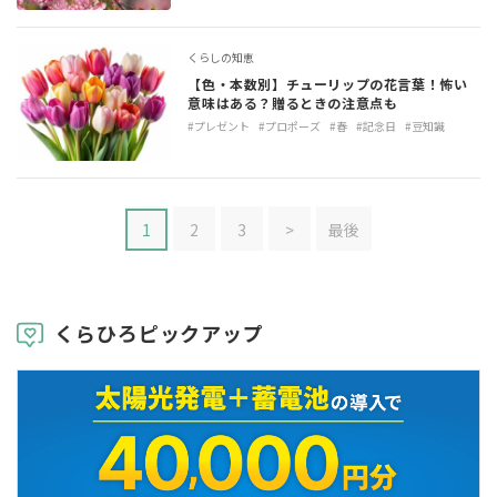
くらしの知恵
【色・本数別】チューリップの花言葉！怖い
意味はある？贈るときの注意点も
#プレゼント
#プロポーズ
#春
#記念日
#豆知識
1
2
3
>
最後
くらひろピックアップ