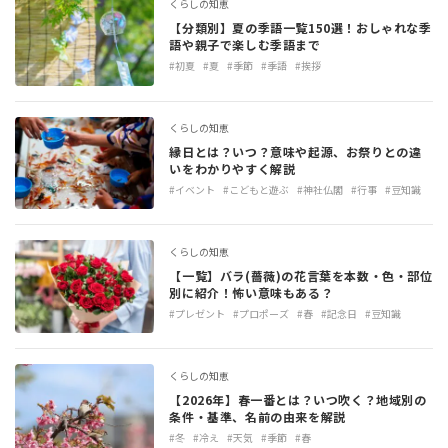
くらしの知恵
【分類別】夏の季語一覧150選！おしゃれな季
語や親子で楽しむ季語まで
#初夏
#夏
#季節
#季語
#挨拶
くらしの知恵
縁日とは？いつ？意味や起源、お祭りとの違
いをわかりやすく解説
#イベント
#こどもと遊ぶ
#神社仏閣
#行事
#豆知識
くらしの知恵
【一覧】バラ(薔薇)の花言葉を本数・色・部位
別に紹介！怖い意味もある？
#プレゼント
#プロポーズ
#春
#記念日
#豆知識
くらしの知恵
【2026年】春一番とは？いつ吹く？地域別の
条件・基準、名前の由来を解説
#冬
#冷え
#天気
#季節
#春