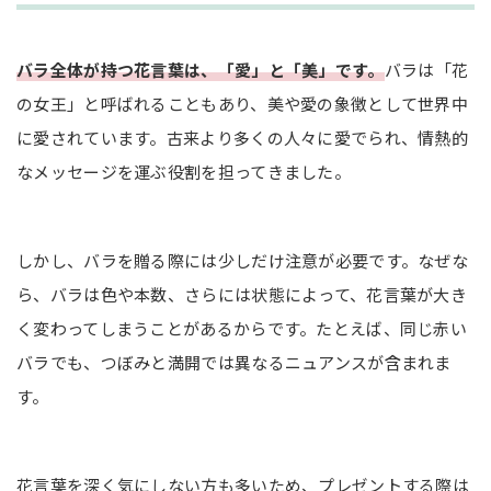
紫色のバラ：「気品」「誇り」「尊敬」
緑色のバラ：「穏やか」「希望を持ちえる」
バラ全体が持つ花言葉は、「愛」と「美」です。
バラは「花
オレンジ色のバラ：「絆」「信頼」
の女王」と呼ばれることもあり、美や愛の象徴として世界中
黒色のバラ：「永遠の愛」「あなたはあくまで
に愛されています。古来より多くの人々に愛でられ、情熱的
私のもの」「恨み」
なメッセージを運ぶ役割を担ってきました。
【本数別】バラの花束が持つ特別なメッセージ
1本〜11本：ちょっとしたプレゼントや告白に
しかし、バラを贈る際には少しだけ注意が必要です。なぜな
12本（ダズンローズ）：結婚式やプロポーズの定
ら、バラは色や本数、さらには状態によって、花言葉が大き
番
く変わってしまうことがあるからです。たとえば、同じ赤い
50本〜108本：一生に一度のプロポーズに
バラでも、つぼみと満開では異なるニュアンスが含まれま
365本・999本：究極の愛を伝える大きな花束
す。
注意！バラの花言葉には「怖い・ネガティブ」な意
味も？
花言葉を深く気にしない方も多いため、プレゼントする際は