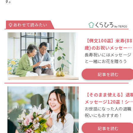
す。
【例文100選】米寿(88
歳)のお祝いメッセー
長寿祝いにはメッセージ
ジ！作成のポイントも
と一緒にお花を贈ろう
説
記事を読む
【そのまま使える】退
メッセージ120選！シ
お世話になった人の退職
プルな一言や相手別の
祝いにもおすすめ！
文は？
記事を読む