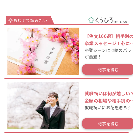
【例文100選】相手別
卒業メッセージ！心に
卒業シーンには緑のバラ
る言葉やかっこいい一
が最適！
も
記事を読む
就職祝いは何が嬉しい
金額の相場や相手別の
就職祝いにお花を贈ろう
すすめギフト、マナー
解説
記事を読む