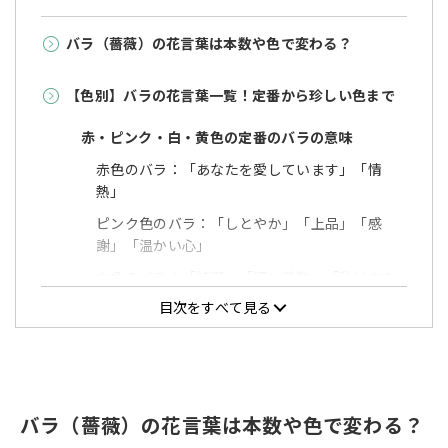
バラ（薔薇）の花言葉は本数や色で変わる？
【色別】バラの花言葉一覧！定番から珍しい色まで
赤・ピンク・白・黄色の定番のバラの意味
赤色のバラ：「あなたを愛しています」「情
熱」
ピンク色のバラ：「しとやか」「上品」「感
謝」「温かい心」
白色のバラ：「純潔」「深い尊敬」「私はあな
たにふさわしい」
目次をすべて見る
黄色のバラ：「友情」「平和」「嫉妬」
青・紫・緑・オレンジ・黒など個性が光るバラの
意味
バラ（薔薇）の花言葉は本数や色で変わる？
青色のバラ：「奇跡」「夢かなう」