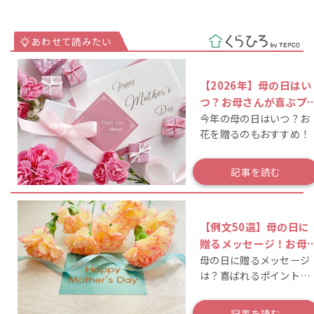
【2026年】母の日はい
つ？お母さんが喜ぶプ
今年の母の日はいつ？お
ゼントランキングも紹
花を贈るのもおすすめ！
記事を読む
【例文50選】母の日に
贈るメッセージ！お母
母の日に贈るメッセージ
んがもらって嬉しい言
は？喜ばれるポイントも
は？
解説
記事を読む