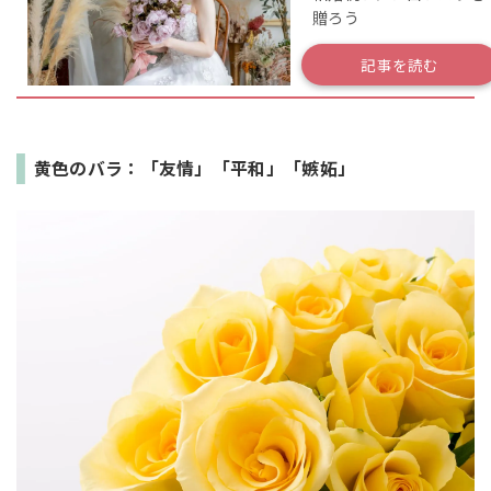
贈ろう
紹介
記事を読む
黄色のバラ：「友情」「平和」「嫉妬」