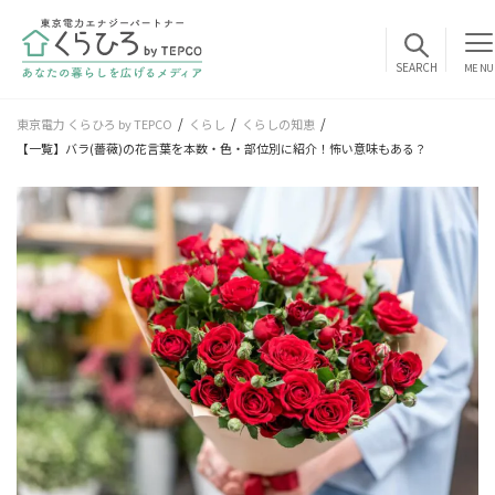
MENU
東京電力 くらひろ by TEPCO
くらし
くらしの知恵
【一覧】バラ(薔薇)の花言葉を本数・色・部位別に紹介！怖い意味もある？