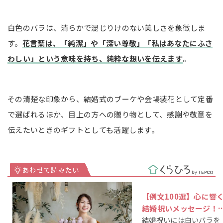
白色のバラは、清らかで混じりけのない美しさを象徴しま
す。
花言葉は、「純潔」や「深い尊敬」「私はあなたにふさ
わしい」という意味を持ち、純粋な想いを伝えます
。
その清楚な印象から、結婚式のブーケや会場装花として定番
で選ばれるほか、目上の方への贈り物として、感謝や敬意を
伝えたいときのギフトとしても活躍します。
【例文100選】心に響
結婚祝いメッセージ！
結婚祝いには白いバラを
しゃれな一言やマナー