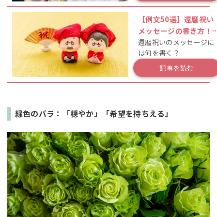
【例文50選】還暦祝い
メッセージの書き方！
還暦祝いのメッセージに
謝を伝える一言とマナ
は何を書く？
は？
記事を読む
緑色のバラ：「穏やか」「希望を持ちえる」