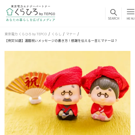
MENU
東京電力 くらひろ by TEPCO
くらし
マナー
【例文50選】還暦祝いメッセージの書き方！感謝を伝える一言とマナーは？