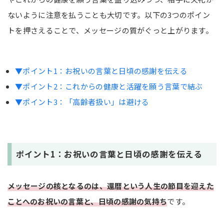
文5選】
ないように注意を払うことも大切です。以下の3つのポイン
【シーン・テイスト別】還暦祝いメッセージのアイ
トを押さえることで、メッセージの質がぐっと上がります。
デア・例文25選
ケーキのプレートや寄せ書きに使える短い一言メ
▼ポイント1：お祝いの言葉と日頃の感謝を伝える
ッセージ【例文15選】
▼ポイント2：これからの健康と活躍を願う言葉で結ぶ
おしゃれに祝う英語のメッセージ【例文5選】
▼ポイント3：「高齢者扱い」は避ける
ユーモアを交えた面白いメッセージ【例文5選】
まとめ
ポイント1：お祝いの言葉と日頃の感謝を伝える
メッセージの核となるのは、還暦という人生の節目を迎えた
ことへのお祝いの言葉と、日頃の感謝の気持ち
です。