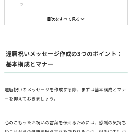
ツ
ステップ1：相手との「一番の思い出」を書き出す
目次をすべて見る
ステップ2：「感謝・尊敬している点」を具体化す
る
ステップ3：「思い出」と「感謝」をメッセージに
組み込む
還暦祝いメッセージ作成の3つのポイント：
【相手別】すぐに使える還暦祝いメッセージの例文
基本構成とマナー
25選
両親（父親・母親）へ送るメッセージ【例文5選】
義父母（義父・義母）へ送るメッセージ【例文5
還暦祝いのメッセージを作成する際、まずは基本構成とマナ
選】
ーを抑えておきましょう。
夫・妻（パートナー）へ送るメッセージ【例文5
選】
友人・知人へ送るメッセージ【例文5選】
心のこもったお祝いの言葉を伝えるためには、感謝の気持ち
職場の上司・先輩・取引先へ送るメッセージ【例
やこれからの健康を願う言葉を盛り込みつつ、相手に失礼が