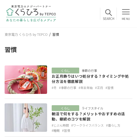
MENU
東京電力 くらひろ by TEPCO
習慣
習慣
くらし
季節の行事
お正月飾りはいつ処分する？タイミングや処
分方法を徹底解説
#冬
#季節の行事
#年末年始
#正月
#習慣
くらし
ライフスタイル
朝活で何をする？メリットやおすすめの活
動、継続のコツを解説
#じぶん時間
#ワークライフバランス
#暮らし方
#睡眠
#習慣