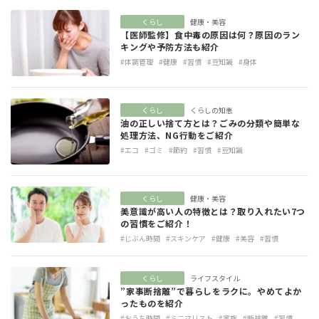
くらし
健康・美容
【医師監修】食中毒の原因は何？原因のラン
キングや予防方法も紹介
#体調管理
#健康
#習慣
#豆知識
#身体
くらし
くらしの知恵
油の正しい捨て方とは？ごみの分類や簡単な
処理方法、NG行動をご紹介
#エコ
#ゴミ
#節約
#習慣
#豆知識
くらし
健康・美容
美意識が高い人の特徴とは？取り入れたい7つ
の習慣をご紹介！
#じぶん時間
#スキンケア
#健康
#美容
#習慣
くらし
ライフスタイル
”家事断捨離”で暮らしをラクに。やめてよか
ったものを紹介
#おうち時間
#ミニマリスト
#家族
#断捨離
#習慣