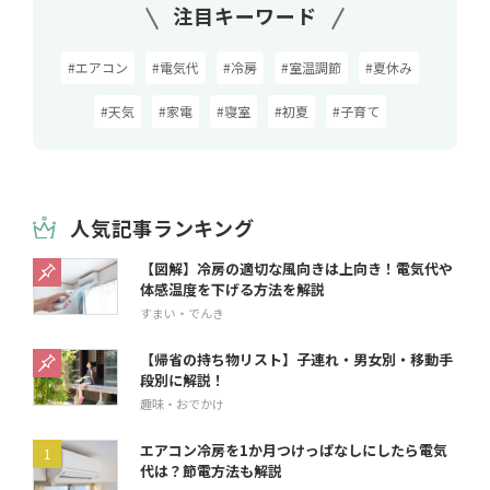
注目キーワード
#エアコン
#電気代
#冷房
#室温調節
#夏休み
#天気
#家電
#寝室
#初夏
#子育て
人気記事ランキング
【図解】冷房の適切な風向きは上向き！電気代や
体感温度を下げる方法を解説
すまい・でんき
【帰省の持ち物リスト】子連れ・男女別・移動手
段別に解説！
趣味・おでかけ
エアコン冷房を1か月つけっぱなしにしたら電気
代は？節電方法も解説