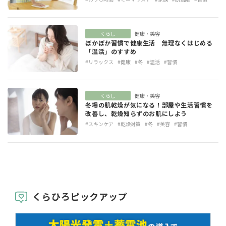
くらし
健康・美容
ぽかぽか習慣で健康生活 無理なくはじめる
「温活」のすすめ
#リラックス
#健康
#冬
#温活
#習慣
くらし
健康・美容
冬場の肌乾燥が気になる！部屋や生活習慣を
改善し、乾燥知らずのお肌にしよう
#スキンケア
#乾燥対策
#冬
#美容
#習慣
くらひろピックアップ