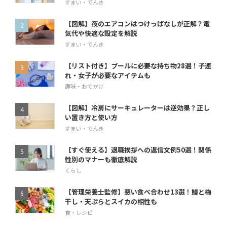
すまい・でんき
【図解】夜のエアコンはつけっぱなしが正解？電
気代や快適な設定を解説
すまい・でんき
【リスト付き】プールに必要な持ち物28選！子連
れ・女子が必要なアイテムも
趣味・おでかけ
【図解】冷房にサーキュレーターは逆効果？正し
い置き方と使い方
すまい・でんき
【すぐ使える】退職挨拶への返信文例50選！関係
性別のマナーも徹底解説
くらし
【管理栄養士監修】悪い食べ合わせ13選！鰻と梅
干し・天ぷらとスイカの相性も
食・レシピ