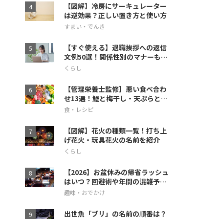
【図解】冷房にサーキュレーター
は逆効果？正しい置き方と使い方
すまい・でんき
【すぐ使える】退職挨拶への返信
文例50選！関係性別のマナーも徹
底解説
くらし
【管理栄養士監修】悪い食べ合わ
せ13選！鰻と梅干し・天ぷらとス
イカの相性も
食・レシピ
【図解】花火の種類一覧！打ち上
げ花火・玩具花火の名前を紹介
くらし
【2026】お盆休みの帰省ラッシュ
はいつ？回避術や年間の混雑予想
も
趣味・おでかけ
出世魚「ブリ」の名前の順番は？