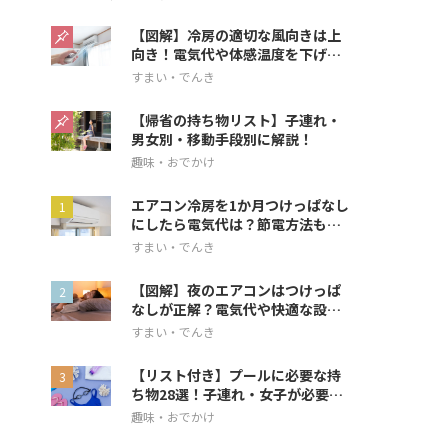
【図解】冷房の適切な風向きは上
向き！電気代や体感温度を下げる
方法を解説
すまい・でんき
【帰省の持ち物リスト】子連れ・
男女別・移動手段別に解説！
趣味・おでかけ
エアコン冷房を1か月つけっぱなし
にしたら電気代は？節電方法も解
説
すまい・でんき
【図解】夜のエアコンはつけっぱ
なしが正解？電気代や快適な設定
を解説
すまい・でんき
【リスト付き】プールに必要な持
ち物28選！子連れ・女子が必要な
アイテムも
趣味・おでかけ