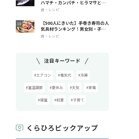
ハマチ・カンパチ・ヒラマサとの
違いも解説
食・レシピ
【500人にきいた】手巻き寿司の人
気具材ランキング！男女別・子ど
も人気も
食・レシピ
注目キーワード
#エアコン
#電気代
#冷房
#室温調節
#夏休み
#天気
#家電
#寝室
#初夏
#子育て
くらひろピックアップ