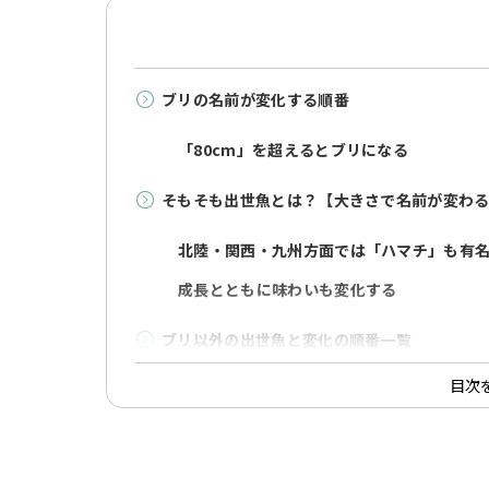
ブリの名前が変化する順番
「80cm」を超えるとブリになる
そもそも出世魚とは？【大きさで名前が変わ
北陸・関西・九州方面では「ハマチ」も有
成長とともに味わいも変化する
ブリ以外の出世魚と変化の順番一覧
目次
「カンパチ」「ヒラマサ」とブリは別の魚
ブリ・ハマチ・カンパチ・ヒラマサのおすす