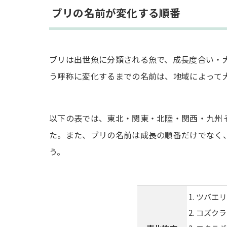
ブリと大根のコチュジャン炒め
ブリの名前が変化する順番
ブリのカレー粉焼き
ハマチの照り焼き
ごまカンパチ
ブリは出世魚に分類される魚で、成長度合い・
ヒラマサの竜田揚げ
う呼称に変化するまでの名前は、地域によって
まとめ
以下の表では、東北・関東・北陸・関西・九州
た。また、ブリの名前は成長の順番だけでなく
う。
ツバエリ
コズクラ