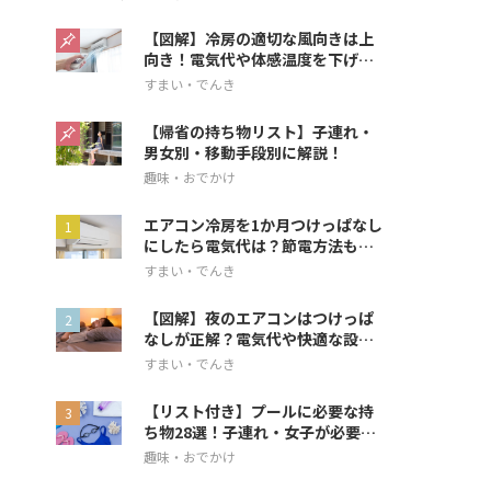
【図解】冷房の適切な風向きは上
向き！電気代や体感温度を下げる
方法を解説
すまい・でんき
【帰省の持ち物リスト】子連れ・
男女別・移動手段別に解説！
趣味・おでかけ
エアコン冷房を1か月つけっぱなし
にしたら電気代は？節電方法も解
説
すまい・でんき
【図解】夜のエアコンはつけっぱ
なしが正解？電気代や快適な設定
を解説
すまい・でんき
【リスト付き】プールに必要な持
ち物28選！子連れ・女子が必要な
アイテムも
趣味・おでかけ