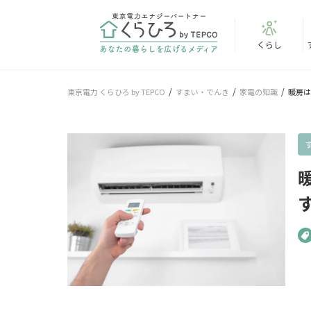
くらし
東京電力 くらひろ by TEPCO
すまい・でんき
家電の知識
暖房は