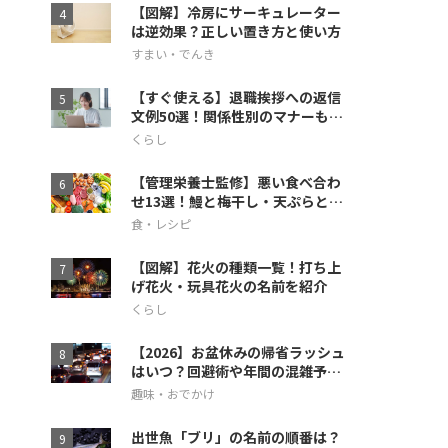
【図解】冷房にサーキュレーター
は逆効果？正しい置き方と使い方
すまい・でんき
【すぐ使える】退職挨拶への返信
文例50選！関係性別のマナーも徹
底解説
くらし
【管理栄養士監修】悪い食べ合わ
せ13選！鰻と梅干し・天ぷらとス
イカの相性も
食・レシピ
【図解】花火の種類一覧！打ち上
げ花火・玩具花火の名前を紹介
くらし
【2026】お盆休みの帰省ラッシュ
はいつ？回避術や年間の混雑予想
も
趣味・おでかけ
出世魚「ブリ」の名前の順番は？