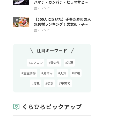
ハマチ・カンパチ・ヒラマサとの
違いも解説
食・レシピ
【500人にきいた】手巻き寿司の人
気具材ランキング！男女別・子ど
も人気も
食・レシピ
注目キーワード
#エアコン
#電気代
#冷房
#室温調節
#夏休み
#天気
#家電
#寝室
#初夏
#子育て
くらひろピックアップ