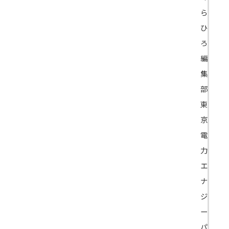
ら
ひ
ろ
編
集
部
東
京
電
力
エ
ナ
ジ
ー
パ