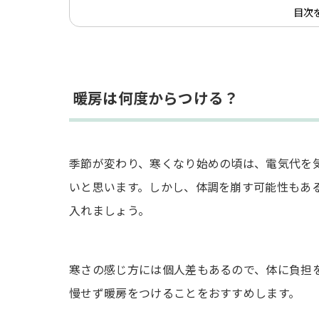
目次
エアコンフィルターを定期的に掃除する
室外機回りは広くきれいに維持する
カーテン・断熱シートで外気を遮断する
サーキュレーターで空気を循環させる
暖房は何度からつける？
加湿器などで湿度を上げる
まとめ
季節が変わり、寒くなり始めの頃は、電気代を
いと思います。しかし、体調を崩す可能性もあ
入れましょう。
寒さの感じ方には個人差もあるので、体に負担
慢せず暖房をつけることをおすすめします。