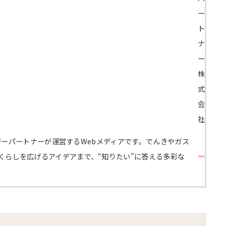
ー
ト
ナ
ー
株
式
会
社
エナジーパートナーが運営するWebメディアです。でんきやガス
くらしを広げるアイデアまで、“知りたい”に答える多彩な