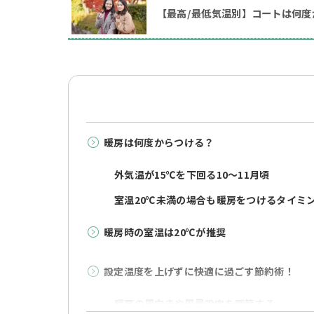
【最高/最低気温別】コートは何
暖房は何度からつける？
外気温が15℃を下回る10～11月頃
室温20℃未満の場合も暖房をつけるタイミ
暖房時の室温は20℃が推奨
設定温度を上げずに快適に過ごす節約術！
暖房の風向きや風量設定を調節する