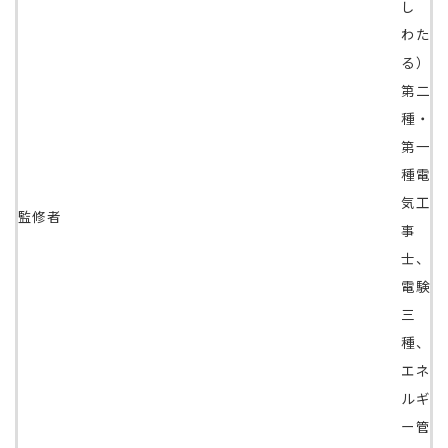
し
わた
る）
第二
種・
第一
種電
気工
監修者
事
士、
電験
三
種、
エネ
ルギ
ー管