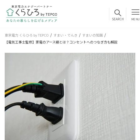
MENU
東京電力 くらひろ by TEPCO
すまい・でんき
すまいの知識
【電気工事士監修】家電のアース線とは？コンセントへのつなぎ方も解説