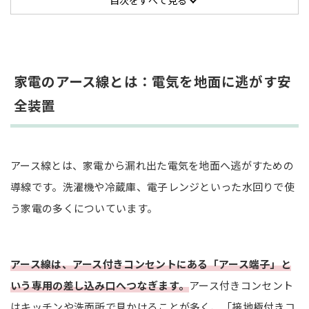
ふた（ネジ）タイプ
目次をすべて見る
アース付きコンセントがないときの対処法
複数のアース線を一つにまとめる
家電のアース線とは：電気を地面に逃がす安
アース付きコンセントを新設する
全装置
アース付きコンセントに関する気になる疑問
（Q&A）
アース線が接続できないときはどうすれば良い？
アース線とは、家電から漏れ出た電気を地面へ逃がすための
事故が怖いから全部の家電にアース線をつないで
導線です。洗濯機や冷蔵庫、電子レンジといった水回りで使
も良い？
う家電の多くについています。
アース付きコンセント以外に接続しても良い？
まとめ
アース線は、アース付きコンセントにある「アース端子」と
いう専用の差し込み口へつなぎます。
アース付きコンセント
はキッチンや洗面所で見かけることが多く、「接地極付きコ