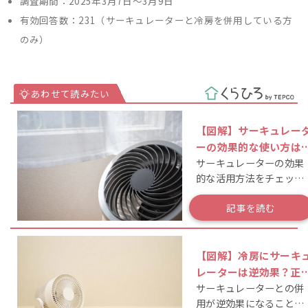
調査期間：2025年3月7日～3月9日
有効回答数：231（サーキュレーターと冷房を併用している方
のみ）
【図解】サーキュレー
ーの効果的な使い方は
サーキュレーターの効果
効率を上げる置き方を
的な活用方法をチェッ
説
ク！
記事を読む
【図解】冷房にサーキ
レーターは逆効果？正
サーキュレーターとの併
い置き方と使い方
用が逆効果になること