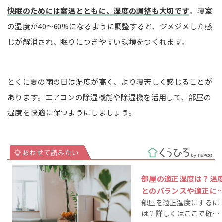
快眠のためには室温とともに、湿度の調整も大切です
。寝室
の湿度が40～60%になるように調整すると、ジメジメした感
じが解消され、眠りにつきやすい環境をつくれます。
とくに夏の雨の日は湿度が高く、より寝苦しく感じることが
あります。エアコンの除湿機能や除湿機を活用して、部屋の
湿度を快適に保つようにしましょう。
部屋の適正湿度は？温
とのバランスや適正に
部屋を適正湿度にするに
つ方法を解説
は？詳しくはここで確