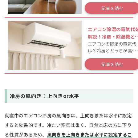
認！
記事を読む
エアコン除湿の電気代
解説！冷房・除湿機と
エアコンの除湿の電気代
料金比較や節約法も
は？冷房とどっちが高い
か知ってる？
記事を読む
冷房の風向き：上向きor水平
就寝中のエアコン冷房の風向きは、上向きまたは水平に設定
すると効果的です。冷たい空気は重く、自然と床の方に下り
る性質があるため、
風向きを上向きまたは水平に設定するこ