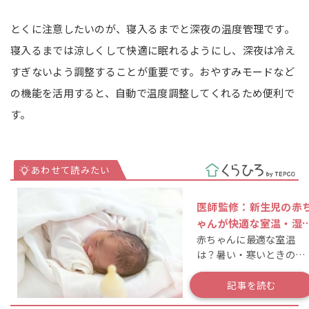
とくに注意したいのが、寝入るまでと深夜の温度管理です。
寝入るまでは涼しくして快適に眠れるようにし、深夜は冷え
すぎないよう調整することが重要です。おやすみモードなど
の機能を活用すると、自動で温度調整してくれるため便利で
す。
医師監修：新生児の赤
ゃんが快適な室温・湿
赤ちゃんに最適な室温
は？暑い・寒いときの
は？暑い・寒いときのサ
インも
インもチェック！
記事を読む