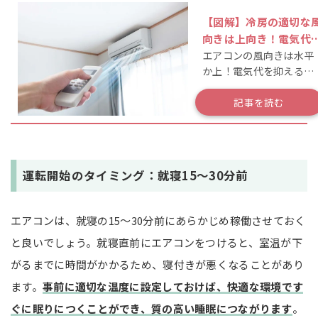
【図解】冷房の適切な
向きは上向き！電気代
エアコンの風向きは水平
体感温度を下げる方法
か上！電気代を抑えるコ
解説
ツも解説！
記事を読む
運転開始のタイミング：就寝15～30分前
エアコンは、就寝の15～30分前にあらかじめ稼働させておく
と良いでしょう。就寝直前にエアコンをつけると、室温が下
がるまでに時間がかかるため、寝付きが悪くなることがあり
ます。
事前に適切な温度に設定しておけば、快適な環境です
ぐに眠りにつくことができ、質の高い睡眠につながります
。