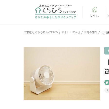
くらし
東京電力 くらひろ by TEPCO
すまい・でんき
家電の知識
【図解