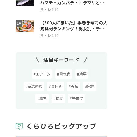
ハマチ・カンパチ・ヒラマサとの
違いも解説
食・レシピ
【500人にきいた】手巻き寿司の人
気具材ランキング！男女別・子ど
も人気も
食・レシピ
注目キーワード
#エアコン
#電気代
#冷房
#室温調節
#夏休み
#天気
#家電
#寝室
#初夏
#子育て
くらひろピックアップ