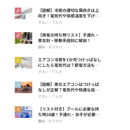
【図解】冷房の適切な風向きは上
向き！電気代や体感温度を下げる
方法を解説
すまい・でんき
【帰省の持ち物リスト】子連れ・
男女別・移動手段別に解説！
趣味・おでかけ
エアコン冷房を1か月つけっぱなし
にしたら電気代は？節電方法も解
説
すまい・でんき
【図解】夜のエアコンはつけっぱ
なしが正解？電気代や快適な設定
を解説
すまい・でんき
【リスト付き】プールに必要な持
ち物28選！子連れ・女子が必要な
アイテムも
趣味・おでかけ