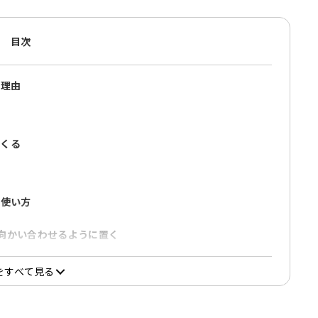
目次
る理由
てくる
・使い方
向かい合わせるように置く
にして置く
をすべて見る