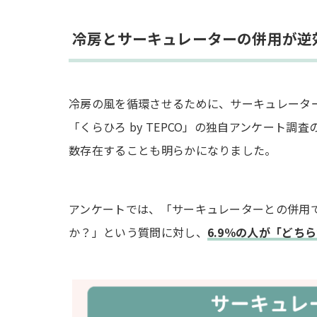
部屋全体が均一に涼しくなる
冷房とサーキュレーターの併用が逆
電気代を節約できる
部屋干しが乾きやすい
冷房の風を循環させるために、サーキュレータ
エアコンの冷房効果を高める方法
「くらひろ by TEPCO」の独自アンケート
フィルターの掃除をこまめに行う
数存在することも明らかになりました。
断熱シートや厚手のカーテンを使う
エアコンを買い替える
アンケートでは、「サーキュレーターとの併用
か？」という質問に対し、
6.9％の人が「どち
冷房とサーキュレーターの併用に関するQ&A
サーキュレーターは首振り機能を使った方
サーキュレーターをつけるタイミングはい
サーキュレーターの風量設定はどれくらい