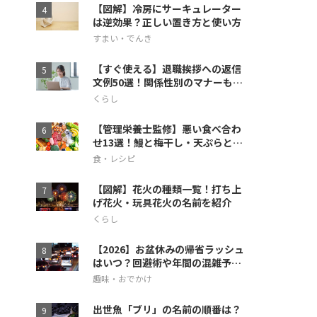
【図解】冷房にサーキュレーター
は逆効果？正しい置き方と使い方
すまい・でんき
【すぐ使える】退職挨拶への返信
文例50選！関係性別のマナーも徹
底解説
くらし
【管理栄養士監修】悪い食べ合わ
せ13選！鰻と梅干し・天ぷらとス
イカの相性も
食・レシピ
【図解】花火の種類一覧！打ち上
げ花火・玩具花火の名前を紹介
くらし
【2026】お盆休みの帰省ラッシュ
はいつ？回避術や年間の混雑予想
も
趣味・おでかけ
出世魚「ブリ」の名前の順番は？