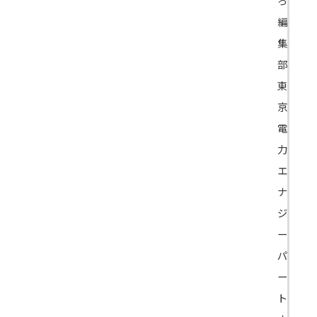
ろ
編
集
部
東
京
電
力
エ
ナ
ジ
ー
パ
ー
ト