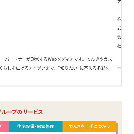
ナ
ー
株
式
会
社
エナジーパートナーが運営するWebメディアです。でんきやガス
くらしを広げるアイデアまで、“知りたい”に答える多彩な
グループのサービス
ク
住宅設備・家電修理
でんきを上手につかう