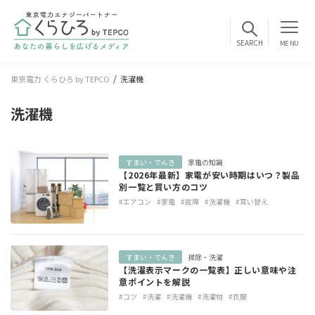
MENU
東京電力 くらひろ by TEPCO
洗濯機
洗濯機
すまい・でんき
家電の知識
【2026年最新】家電が安い時期はいつ？製品
別一覧と買い方のコツ
#エアコン
#家電
#故障
#洗濯機
#買い替え
すまい・でんき
掃除・洗濯
【洗濯表示マークの一覧表】正しい意味や注
意ポイントを解説
#コツ
#洗濯
#洗濯機
#洗濯物
#衣服