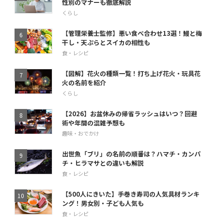
性別のマナーも徹底解説
くらし
【管理栄養士監修】悪い食べ合わせ13選！鰻と梅
干し・天ぷらとスイカの相性も
食・レシピ
【図解】花火の種類一覧！打ち上げ花火・玩具花
火の名前を紹介
くらし
【2026】お盆休みの帰省ラッシュはいつ？回避
術や年間の混雑予想も
趣味・おでかけ
出世魚「ブリ」の名前の順番は？ハマチ・カンパ
チ・ヒラマサとの違いも解説
食・レシピ
【500人にきいた】手巻き寿司の人気具材ランキ
ング！男女別・子ども人気も
食・レシピ