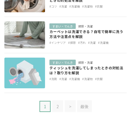
ときの対処法を解説
#コツ
#洗濯
#洗濯機
#洗濯物
#衣服
すまい・でんき
掃除・洗濯
カーペットは洗濯できる？自宅で簡単に洗う
方法や注意点を解説
#インテリア
#掃除
#汚れ
#洗濯
#洗濯機
すまい・でんき
掃除・洗濯
ティッシュを洗濯してしまったときの対処法
は？取り方を解説
#洗剤
#洗濯
#洗濯機
#洗濯物
#衣服
1
2
>
最後