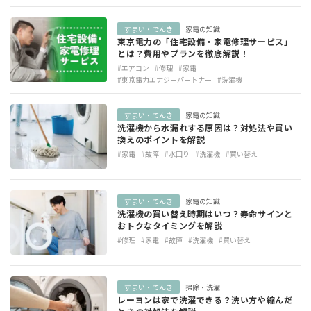
すまい・でんき
家電の知識
東京電力の「住宅設備・家電修理サービス」
とは？費用やプランを徹底解説！
#エアコン
#修理
#家電
#東京電力エナジーパートナー
#洗濯機
すまい・でんき
家電の知識
洗濯機から水漏れする原因は？対処法や買い
換えのポイントを解説
#家電
#故障
#水回り
#洗濯機
#買い替え
すまい・でんき
家電の知識
洗濯機の買い替え時期はいつ？寿命サインと
おトクなタイミングを解説
#修理
#家電
#故障
#洗濯機
#買い替え
すまい・でんき
掃除・洗濯
レーヨンは家で洗濯できる？洗い方や縮んだ