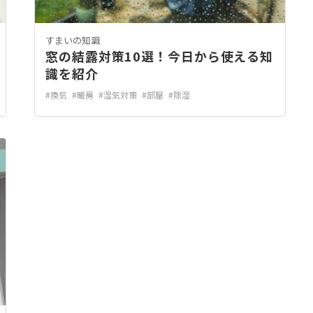
すまいの知識
窓の結露対策10選！今日から使える知
識を紹介
#換気
#暖房
#湿気対策
#部屋
#除湿