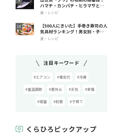
ハマチ・カンパチ・ヒラマサとの
違いも解説
食・レシピ
【500人にきいた】手巻き寿司の人
気具材ランキング！男女別・子ど
も人気も
食・レシピ
注目キーワード
#エアコン
#電気代
#冷房
#室温調節
#夏休み
#天気
#家電
#寝室
#初夏
#子育て
くらひろピックアップ