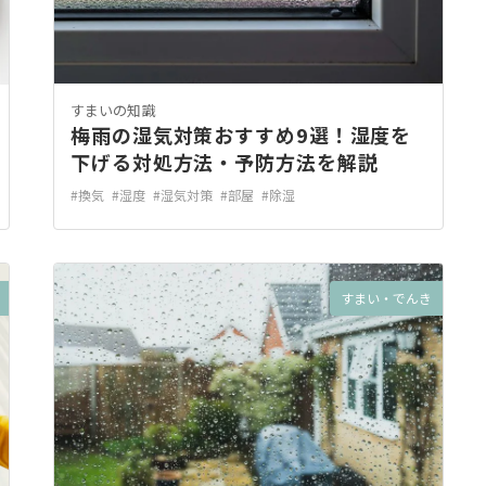
すまいの知識
梅雨の湿気対策おすすめ9選！湿度を
下げる対処方法・予防方法を解説
#換気
#湿度
#湿気対策
#部屋
#除湿
すまい・でんき