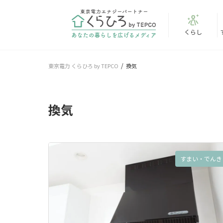
くらし
東京電力 くらひろ by TEPCO
換気
換気
すまい・でんき