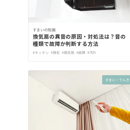
すまいの知識
換気扇の異音の原因・対処法は？音の
種類で故障か判断する方法
#キッチン
#換気
#換気扇
#故障
#汚れ
すまい・でんき