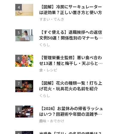
【図解】冷房にサーキュレーター
は逆効果？正しい置き方と使い方
すまい・でんき
【すぐ使える】退職挨拶への返信
文例50選！関係性別のマナーも徹
底解説
くらし
【管理栄養士監修】悪い食べ合わ
せ13選！鰻と梅干し・天ぷらとス
イカの相性も
食・レシピ
【図解】花火の種類一覧！打ち上
げ花火・玩具花火の名前を紹介
くらし
【2026】お盆休みの帰省ラッシュ
はいつ？回避術や年間の混雑予想
も
趣味・おでかけ
出世魚「ブリ」の名前の順番は？