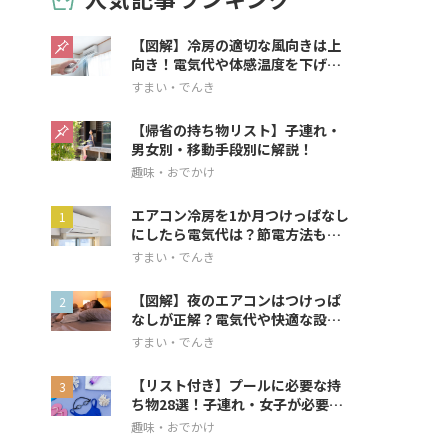
【図解】冷房の適切な風向きは上
向き！電気代や体感温度を下げる
方法を解説
すまい・でんき
【帰省の持ち物リスト】子連れ・
男女別・移動手段別に解説！
趣味・おでかけ
エアコン冷房を1か月つけっぱなし
にしたら電気代は？節電方法も解
説
すまい・でんき
【図解】夜のエアコンはつけっぱ
なしが正解？電気代や快適な設定
を解説
すまい・でんき
【リスト付き】プールに必要な持
ち物28選！子連れ・女子が必要な
アイテムも
趣味・おでかけ