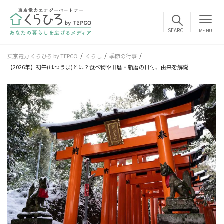
MENU
東京電力 くらひろ by TEPCO
くらし
季節の行事
【2026年】初午(はつうま)とは？食べ物や旧暦・新暦の日付、由来を解説