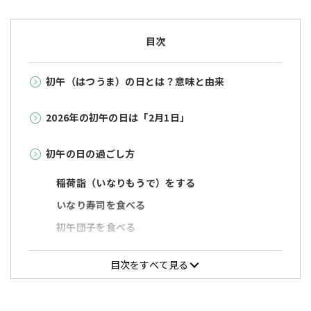
目次
初午（はつうま）の日とは？意味と由来
2026年の初午の日は「2月1日」
初午の日の過ごし方
稲荷詣（いなりもうで）をする
いなり寿司を食べる
初午団子を食べる
北関東の郷土料理「しもつかれ」を食べる
目次をすべて見る
旗飴を食べる
初午祭を行う全国の神社仏閣