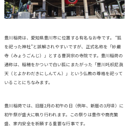
豊川稲荷は、愛知県豊川市に位置する有名なお寺です。 “狐
を祀った神社”と誤解されやすいですが、正式名称を「妙嚴
寺（みょうごんじ）」とする曹洞宗の寺院です。豊川稲荷の
通称は、稲穂をかついで白い狐にまたがった「豐川吒枳尼眞
天（とよかわだきにしんてん）」という仏教の尊格を祀って
いることにちなみます。
豊川稲荷では、旧暦2月の初午の日（例年、新暦の3月頃）に
初午祭が盛大に執り行われます。この祭りは豊作や商売繁
盛、家内安全を祈願する重要な行事です。