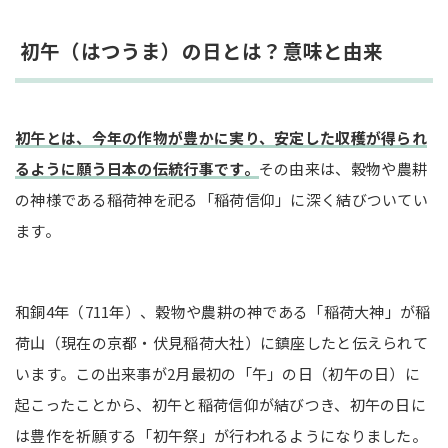
伏見稲荷大社（京都府京都市）
初午（はつうま）の日とは？意味と由来
祐徳稲荷神社（佐賀県鹿島市）
笠間稲荷神社（茨城県笠間市）
豊川稲荷（愛知県豊川市）
初午とは、今年の作物が豊かに実り、安定した収穫が得られ
岡寺山継松寺（三重県松阪市）
るように願う日本の伝統行事です。
その由来は、穀物や農耕
まとめ
の神様である稲荷神を祀る「稲荷信仰」に深く結びついてい
ます。
和銅4年（711年）、穀物や農耕の神である「稲荷大神」が稲
荷山（現在の京都・伏見稲荷大社）に鎮座したと伝えられて
います。この出来事が2月最初の「午」の日（初午の日）に
起こったことから、初午と稲荷信仰が結びつき、初午の日に
は豊作を祈願する「初午祭」が行われるようになりました。