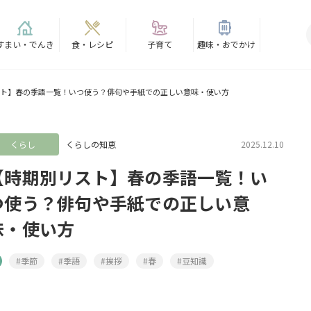
すまい・でんき
食・レシピ
子育て
趣味・おでかけ
ト】春の季語一覧！いつ使う？俳句や手紙での正しい意味・使い方
くらし
くらしの知恵
2025.12.10
【時期別リスト】春の季語一覧！い
つ使う？俳句や手紙での正しい意
味・使い方
#季節
#季語
#挨拶
#春
#豆知識