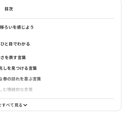
目次
移ろいを感じよう
がひと目でわかる
かさを表す言葉
兆しを見つける言葉
な春の訪れを喜ぶ言葉
しむ情緒的な言葉
しい・かっこいい・簡単
をすべて見る
を添える表現
かに切り取る言葉