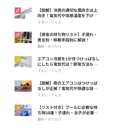
【図解】冷房の適切な風向きは上
向き！電気代や体感温度を下げる
方法を解説
すまい・でんき
【帰省の持ち物リスト】子連れ・
男女別・移動手段別に解説！
趣味・おでかけ
エアコン冷房を1か月つけっぱなし
にしたら電気代は？節電方法も解
説
すまい・でんき
【図解】夜のエアコンはつけっぱ
なしが正解？電気代や快適な設定
を解説
すまい・でんき
【リスト付き】プールに必要な持
ち物28選！子連れ・女子が必要な
アイテムも
趣味・おでかけ