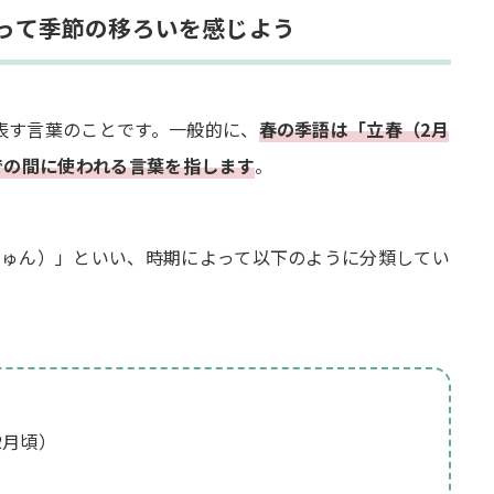
楽しむ俳句や宿題に
って季節の移ろいを感じよう
に季節の彩りを
の名句を味わう
表す言葉のことです。一般的に、
春の季語は「立春（2月
遣いを季語に込めて
での間に使われる言葉を指します
。
しゅん）」といい、時期によって以下のように分類してい
やすい言葉は？
めは？
丈夫？
2月頃）