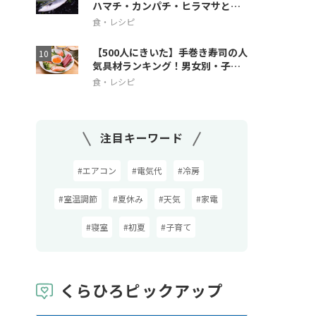
ハマチ・カンパチ・ヒラマサとの
違いも解説
食・レシピ
【500人にきいた】手巻き寿司の人
気具材ランキング！男女別・子ど
も人気も
食・レシピ
注目キーワード
#エアコン
#電気代
#冷房
#室温調節
#夏休み
#天気
#家電
#寝室
#初夏
#子育て
くらひろピックアップ