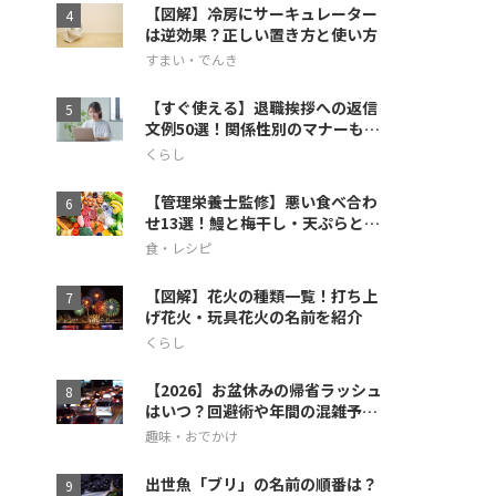
【図解】冷房にサーキュレーター
は逆効果？正しい置き方と使い方
すまい・でんき
【すぐ使える】退職挨拶への返信
文例50選！関係性別のマナーも徹
底解説
くらし
【管理栄養士監修】悪い食べ合わ
せ13選！鰻と梅干し・天ぷらとス
イカの相性も
食・レシピ
【図解】花火の種類一覧！打ち上
げ花火・玩具花火の名前を紹介
くらし
【2026】お盆休みの帰省ラッシュ
はいつ？回避術や年間の混雑予想
も
趣味・おでかけ
出世魚「ブリ」の名前の順番は？