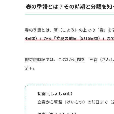
小学生にもわかりやすい春の季語：親子で
春の季語とは？その時期と分類を知
春の季語を使った俳句と手紙の書き方：日常
有名な俳句から学ぶ春の表現：芭蕉や虚子
春の季語とは、暦（こよみ）の上での「春」を
春の時候の挨拶と結びの言葉：相手への心
4日頃）」から「立夏の前日（5月5日頃）」ま
春の季語に関するよくある質問
俳句歳時記では、この3か月間を「三春（さん
Q. 「小春日和」は春の季語ですか？間違え
ます。
Q. 春を表すおしゃれで美しい季語のおすす
Q. 一つの俳句に春の季語が複数入っても大
まとめ
初春（しょしゅん）
立春から啓蟄（けいちつ）の前日まで（