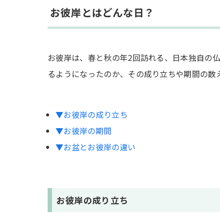
お彼岸とはどんな日？
水辺で遊ぶ
彼岸花を持ち帰る
お彼岸期間に推奨されること
お彼岸は、春と秋の年2回訪れる、日本独自の
るようになったのか、その成り立ちや期間の数
お墓参り
お供え物の準備
▼お彼岸の成り立ち
仏壇・仏具の掃除
▼お彼岸の期間
彼岸会（ひがんえ）への参加
▼お盆とお彼岸の違い
お彼岸に関するよくある質問
お彼岸中に旅行や外出をしても良い？
仏壇がない家は何をすれば良い？
お彼岸の成り立ち
お供え物は手作りでないと失礼？