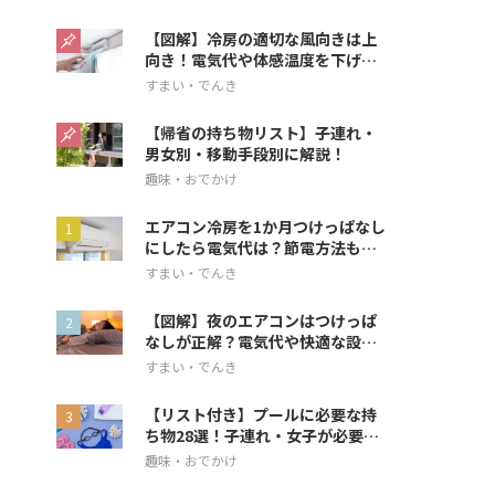
【図解】冷房の適切な風向きは上
向き！電気代や体感温度を下げる
方法を解説
すまい・でんき
【帰省の持ち物リスト】子連れ・
男女別・移動手段別に解説！
趣味・おでかけ
エアコン冷房を1か月つけっぱなし
にしたら電気代は？節電方法も解
説
すまい・でんき
【図解】夜のエアコンはつけっぱ
なしが正解？電気代や快適な設定
を解説
すまい・でんき
【リスト付き】プールに必要な持
ち物28選！子連れ・女子が必要な
アイテムも
趣味・おでかけ