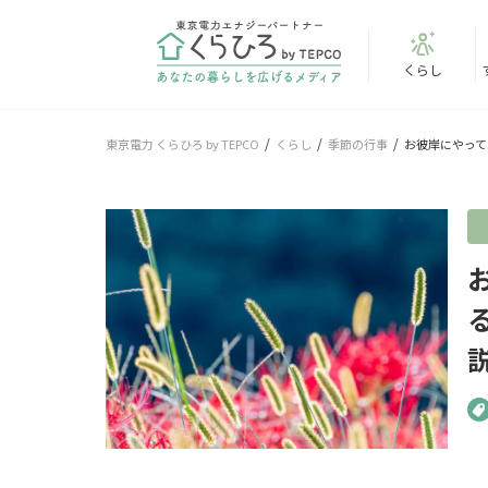
くらし
東京電力 くらひろ by TEPCO
くらし
季節の行事
お彼岸にやって