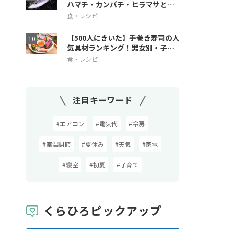
ハマチ・カンパチ・ヒラマサとの
違いも解説
食・レシピ
【500人にきいた】手巻き寿司の人
気具材ランキング！男女別・子ど
も人気も
食・レシピ
注目キーワード
#エアコン
#電気代
#冷房
#室温調節
#夏休み
#天気
#家電
#寝室
#初夏
#子育て
くらひろピックアップ