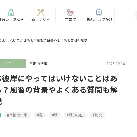
すまい・でんき
食・レシピ
子育て
趣味・おでかけ
はいけないことはある？風習の背景やよくある質問も解説
くらし
季節の行事
2026.02.18
お彼岸にやってはいけないことはあ
る？風習の背景やよくある質問も解
説
#季節の行事
#春
#秋
#秋分の日
#雑節