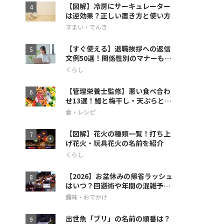
【図解】冷房にサーキュレーター
は逆効果？正しい置き方と使い方
すまい・でんき
【すぐ使える】退職挨拶への返信
文例50選！関係性別のマナーも徹
底解説
くらし
【管理栄養士監修】悪い食べ合わ
せ13選！鰻と梅干し・天ぷらとス
イカの相性も
食・レシピ
【図解】花火の種類一覧！打ち上
げ花火・玩具花火の名前を紹介
くらし
【2026】お盆休みの帰省ラッシュ
はいつ？回避術や年間の混雑予想
も
趣味・おでかけ
出世魚「ブリ」の名前の順番は？