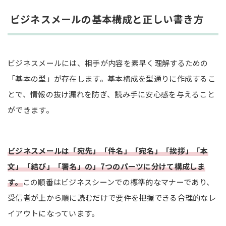
取引先への返信メールの文例
ビジネスメールの基本構成と正しい書き方
催促メールの文例
お詫びメールの文例
お断りメールの文例
ビジネスメールには、相手が内容を素早く理解するための
「基本の型」が存在します。基本構成を型通りに作成するこ
ビジネスメールで間違いやすい言葉遣いと敬語
とで、情報の抜け漏れを防ぎ、読み手に安心感を与えること
送信ボタンを押す前の最終チェックリスト
ができます。
まとめ
ビジネスメールは「宛先」「件名」「宛名」「挨拶」「本
文」「結び」「署名」の」7つのパーツに分けて構成しま
す。
この順番はビジネスシーンでの標準的なマナーであり、
受信者が上から順に読むだけで要件を把握できる合理的なレ
イアウトになっています。