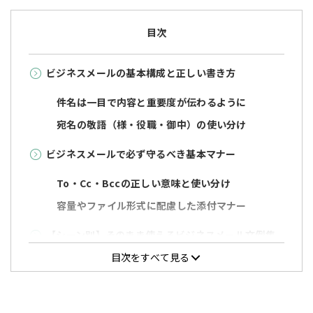
目次
ビジネスメールの基本構成と正しい書き方
件名は一目で内容と重要度が伝わるように
宛名の敬語（様・役職・御中）の使い分け
ビジネスメールで必ず守るべき基本マナー
To・Cc・Bccの正しい意味と使い分け
容量やファイル形式に配慮した添付マナー
【シーン別】そのまま使えるビジネスメール文例集
目次をすべて見る
初めて連絡する相手への挨拶メールの文例
商談依頼メールの文例
商談後のお礼メールの文例