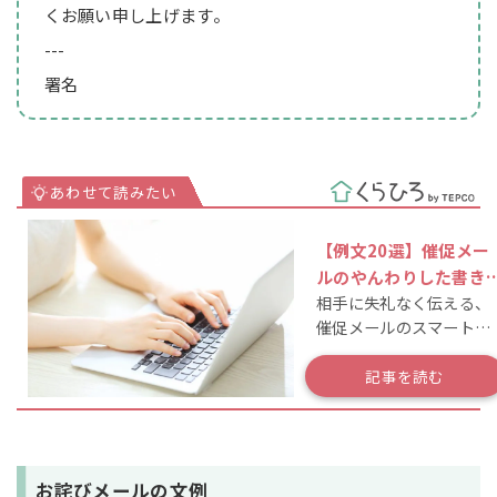
くお願い申し上げます。
---
署名
【例文20選】催促メー
ルのやんわりした書き
相手に失礼なく伝える、
方！相手を不快にさせ
催促メールのスマートな
いコツ
書き方をさらに詳しく！
記事を読む
お詫びメールの文例