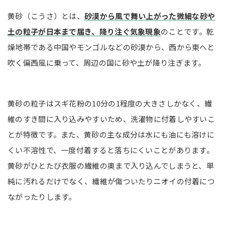
除湿機やサーキュレーターなど家電を活用する
黄砂（こうさ）とは、
砂漠から風で舞い上がった微細な砂や
洗濯槽を月1回お手入れする
土の粒子が日本まで届き、降り注ぐ気象現象
のことです。乾
黄砂シーズンの洗濯に関するQ&A
燥地帯である中国やモンゴルなどの砂漠から、西から東へと
吹く偏西風に乗って、周辺の国に砂や土が降り注ぎます。
どうしても外干ししたい場合はどうすれば良い？
間違えて外干ししてしまったらどうすれば良い？
黄砂を家に持ち込まないようにする方法は？
黄砂の粒子はスギ花粉の10分の1程度の大きさしかなく、繊
まとめ
維のすき間に入り込みやすいため、洗濯物に付着しやすいこ
とが特徴です。また、黄砂の主な成分は水にも油にも溶けに
くい不溶性で、一度付着すると落ちにくいことがあります。
黄砂がひとたび衣服の繊維の奥まで入り込んでしまうと、単
純に汚れるだけでなく、繊維が傷ついたりニオイの付着につ
ながったりします。