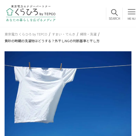
MENU
東京電力 くらひろ by TEPCO
すまい・でんき
掃除・洗濯
黄砂の時期の洗濯物はどうする？外干しNGの判断基準と干し方