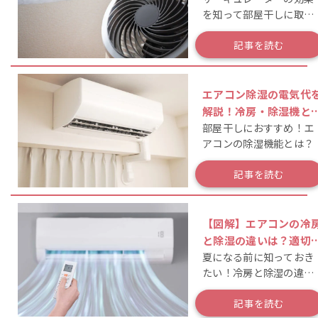
を知って部屋干しに取り
説
入れよう！
記事を読む
エアコン除湿の電気代
解説！冷房・除湿機と
部屋干しにおすすめ！エ
料金比較や節約法も
アコンの除湿機能とは？
記事を読む
【図解】エアコンの冷
と除湿の違いは？適切
夏になる前に知っておき
使い分けや電気代を比
たい！冷房と除湿の違い
を比較
記事を読む