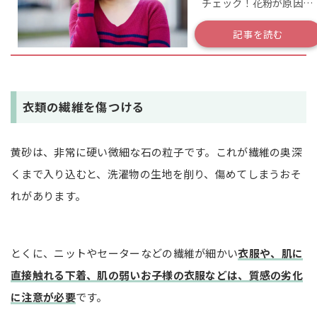
チェック！花粉が原因の
説！
頭痛の対策方法を知ろう
記事を読む
衣類の繊維を傷つける
黄砂は、非常に硬い微細な石の粒子です。これが繊維の奥深
くまで入り込むと、洗濯物の生地を削り、傷めてしまうおそ
れがあります。
とくに、ニットやセーターなどの繊維が細かい
衣服や、肌に
直接触れる下着、肌の弱いお子様の衣服などは、質感の劣化
に注意が必要
です。