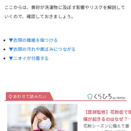
ここからは、黄砂が洗濯物に及ぼす影響やリスクを解説して
いくので、確認しておきましょう。
▼衣類の繊維を傷つける
▼衣類の汚れや黄ばみにつながる
▼ニオイが付着する
【医師監修】花粉症で
痛が起きるのはなぜ？
花粉シーズンに備えて要
らげる方法や予防法も