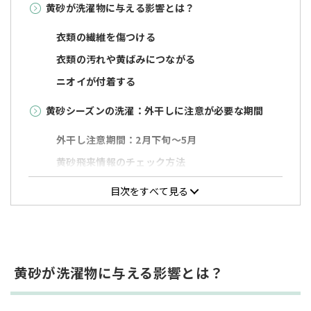
黄砂が洗濯物に与える影響とは？
衣類の繊維を傷つける
衣類の汚れや黄ばみにつながる
ニオイが付着する
黄砂シーズンの洗濯：外干しに注意が必要な期間
外干し注意期間：2月下旬〜5月
黄砂飛来情報のチェック方法
黄砂対策は「部屋干し」がおすすめ！洗濯・干し方
目次をすべて見る
のポイント
洗濯物をこまめに洗う
除菌・抗菌効果のある洗剤や酸素系漂白剤を使用
黄砂が洗濯物に与える影響とは？
する
洗濯物を10〜15cmほど離して干す