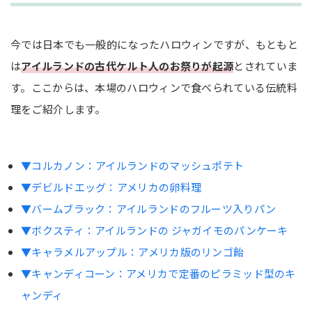
ハロウィンは「秋の収穫」を祝うお祭り
今では日本でも一般的になったハロウィンですが、もともと
ハロウィンを楽しむ料理を作るポイント
は
アイルランドの古代ケルト人のお祭りが起源
とされていま
かぼちゃを料理に使う
す。ここからは、本場のハロウィンで食べられている伝統料
おばけ・モンスターの飾りを取り入れる
理をご紹介します。
お菓子を用意する
くらひろ流！ハロウィンにおすすめのパーティーレ
シピ7選
▼コルカノン：アイルランドのマッシュポテト
▼デビルドエッグ：アメリカの卵料理
星形クルトンかぼちゃポタージュ
▼バームブラック：アイルランドのフルーツ入りパン
鮭とかぼちゃのエスカベッシュ
▼ボクスティ：アイルランドの ジャガイモのパンケーキ
カマンベールフォンデュ温野菜サラダ
▼キャラメルアップル：アメリカ版のリンゴ飴
焼きリンゴのアイスクリーム添え
▼キャンディコーン：アメリカで定番のピラミッド型のキ
おばけピザ
ャンディ
ミイラウィンナー