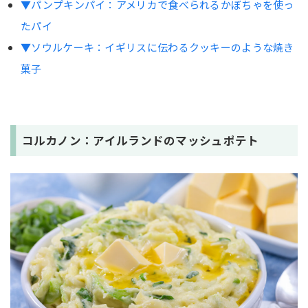
▼パンプキンパイ：アメリカで食べられるかぼちゃを使っ
ゾンビの指クッキー
たパイ
まとめ
▼ソウルケーキ：イギリスに伝わるクッキーのような焼き
菓子
コルカノン：アイルランドのマッシュポテト