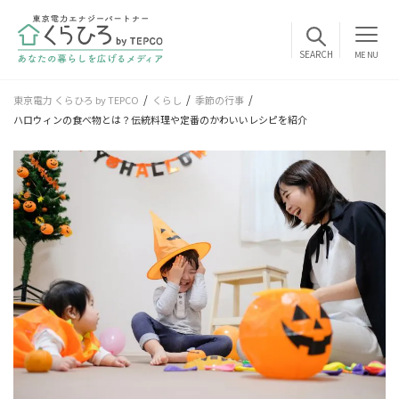
MENU
東京電力 くらひろ by TEPCO
くらし
季節の行事
ハロウィンの食べ物とは？伝統料理や定番のかわいいレシピを紹介