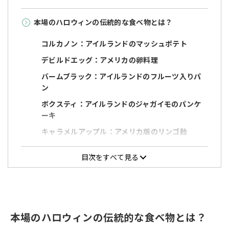
本場のハロウィンの伝統的な食べ物とは？
コルカノン：アイルランドのマッシュポテト
デビルドエッグ：アメリカの卵料理
バームブラック：アイルランドのフルーツ入りパ
ン
ボクスティ：アイルランドのジャガイモのパンケ
ーキ
キャラメルアップル：アメリカ版のリンゴ飴
キャンディコーン：アメリカで定番のピラミッド型
目次をすべて見る
のキャンディ
パンプキンパイ：アメリカで食べられるかぼちゃ
を使ったパイ
ソウルケーキ：イギリスに伝わるクッキーのよう
な焼き菓子
本場のハロウィンの伝統的な食べ物とは？