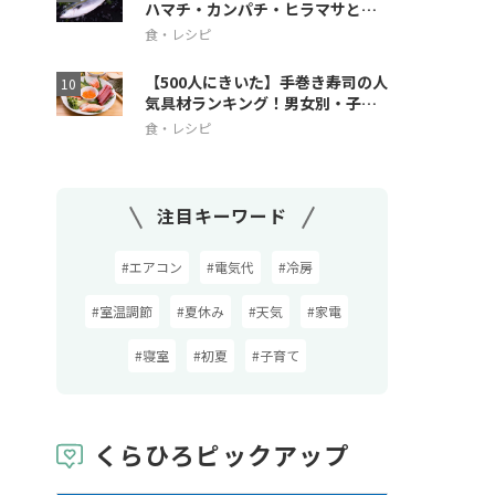
ハマチ・カンパチ・ヒラマサとの
違いも解説
食・レシピ
【500人にきいた】手巻き寿司の人
気具材ランキング！男女別・子ど
も人気も
食・レシピ
注目キーワード
#エアコン
#電気代
#冷房
#室温調節
#夏休み
#天気
#家電
#寝室
#初夏
#子育て
くらひろピックアップ