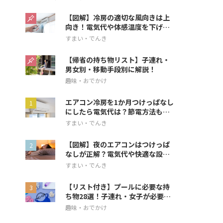
【図解】冷房の適切な風向きは上
向き！電気代や体感温度を下げる
方法を解説
すまい・でんき
【帰省の持ち物リスト】子連れ・
男女別・移動手段別に解説！
趣味・おでかけ
エアコン冷房を1か月つけっぱなし
にしたら電気代は？節電方法も解
説
すまい・でんき
【図解】夜のエアコンはつけっぱ
なしが正解？電気代や快適な設定
を解説
すまい・でんき
【リスト付き】プールに必要な持
ち物28選！子連れ・女子が必要な
アイテムも
趣味・おでかけ