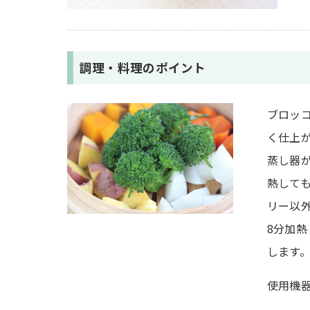
調理・料理のポイント
ブロッ
く仕上
蒸し器
熱して
リー以外
8分加
します
使用機