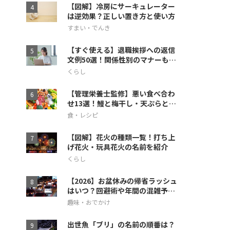
【図解】冷房にサーキュレーター
は逆効果？正しい置き方と使い方
すまい・でんき
【すぐ使える】退職挨拶への返信
文例50選！関係性別のマナーも徹
底解説
くらし
【管理栄養士監修】悪い食べ合わ
せ13選！鰻と梅干し・天ぷらとス
イカの相性も
食・レシピ
【図解】花火の種類一覧！打ち上
げ花火・玩具花火の名前を紹介
くらし
【2026】お盆休みの帰省ラッシュ
はいつ？回避術や年間の混雑予想
も
趣味・おでかけ
出世魚「ブリ」の名前の順番は？