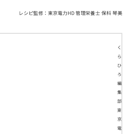
レシピ監修：東京電力HD 管理栄養士 保科 琴美
く
ら
ひ
ろ
編
集
部
東
京
電