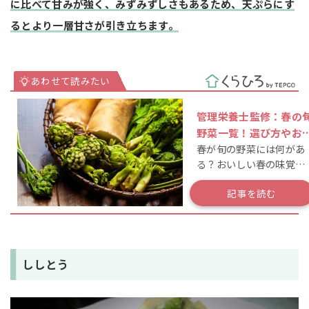
に比べて甘みが強く、みずみずしさもあるため、天ぷらにす
るとより一層甘さが引き立ちます。
管理栄養士監修：春の
野菜一覧！選び方やお
春が旬の野菜には何があ
すめレシピを紹介
る？おいしい春の味覚を
味わおう！
記事を読む
ししとう