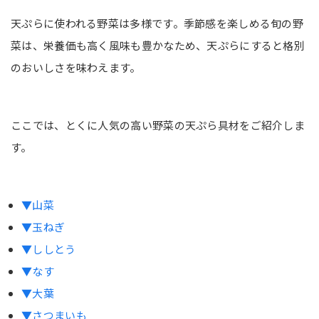
【魚介】天ぷらの定番具材5選
天ぷらに使われる野菜は多様です。季節感を楽しめる旬の野
えび
菜は、栄養価も高く風味も豊かなため、天ぷらにすると格別
キス
のおいしさを味わえます。
イカ
あなご
ちくわ
ここでは、とくに人気の高い野菜の天ぷら具材をご紹介しま
す。
【肉】天ぷらの定番具材3選
鶏肉
豚肉
▼山菜
▼玉ねぎ
牛肉
▼ししとう
【野菜】天ぷらの変わり種具材5選
▼なす
アスパラガス
▼大葉
アボカド
▼さつまいも