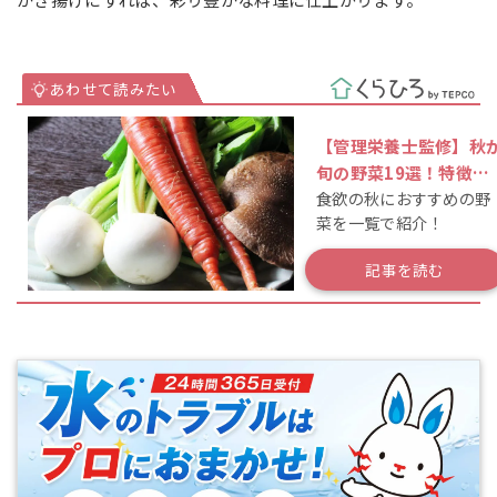
【管理栄養士監修】秋
旬の野菜19選！特徴や
食欲の秋におすすめの野
時期を一覧で解説
菜を一覧で紹介！
記事を読む