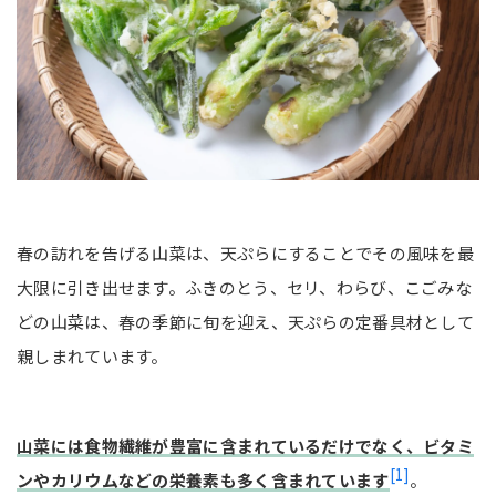
リンゴ
まんじゅう
かき揚げにおすすめの組み合わせ5選
にんじんとごぼう
コーンとさつまいも
桜えびと玉ねぎ
春の訪れを告げる山菜は、天ぷらにすることでその風味を最
鶏むね肉とアボカド
大限に引き出せます。ふきのとう、セリ、わらび、こごみな
納豆とキムチ
どの山菜は、春の季節に旬を迎え、天ぷらの定番具材として
天ぷらをおいしく揚げるコツ
親しまれています。
野菜から揚げる
油の温度に注意する
山菜には食物繊維が豊富に含まれているだけでなく、ビタミ
[1]
まとめ
ンやカリウムなどの栄養素も多く含まれています
。