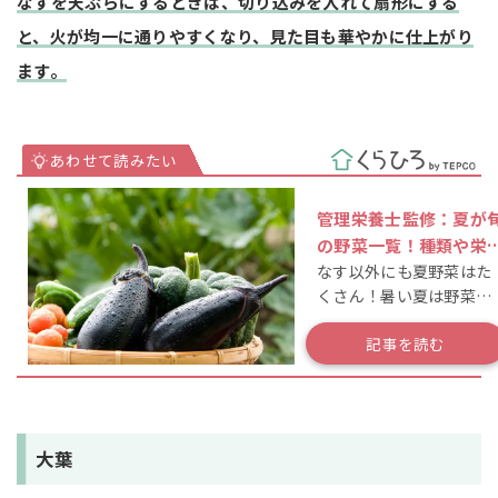
なすを天ぷらにするときは、切り込みを入れて扇形にする
と、火が均一に通りやすくなり、見た目も華やかに仕上がり
ます。
管理栄養士監修：夏が
の野菜一覧！種類や栄
なす以外にも夏野菜はた
養・効能も解説
くさん！暑い夏は野菜を
食べよう！
記事を読む
大葉