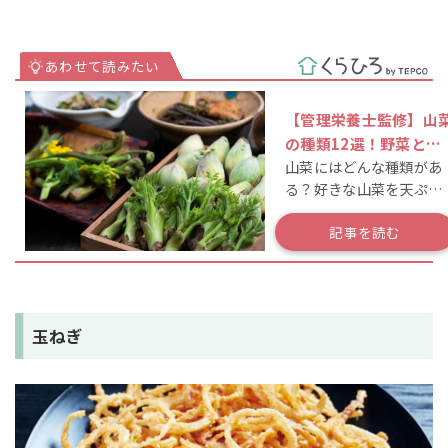
【管理栄養士監修】山
の種類12選！野菜との
山菜にはどんな種類があ
違いや食べ方・レシピ
る？好きな山菜を天ぷら
紹介
にしよう！
記事を読む
玉ねぎ