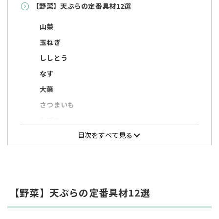
【野菜】天ぷらの定番具材12選
山菜
玉ねぎ
ししとう
なす
大葉
さつまいも
かぼちゃ
目次をすべて見る
れんこん
マイタケ
シイタケ
ごぼう
【野菜】天ぷらの定番具材12選
にんじん