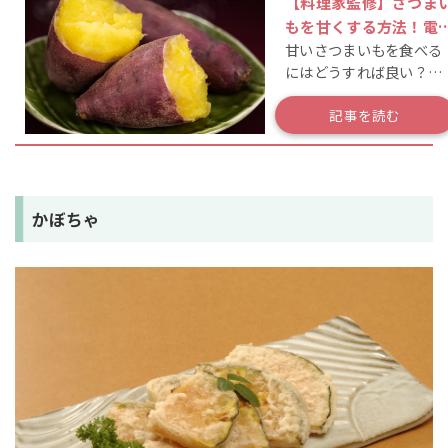
【料理家監修】さつま
もを甘くする方法！電
甘いさつまいもを食べる
レンジで時短も
にはどうすれば良い？料
理家さんに聞いてみた！
記事を読む
かぼちゃ