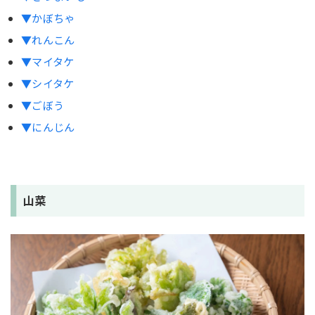
とうもろこし
▼かぼちゃ
ミニトマト
▼れんこん
かぶ
▼マイタケ
▼シイタケ
【魚介】天ぷらの変わり種具材5選
▼ごぼう
タコ
▼にんじん
ホタテ
ししゃも
まぐろ
山菜
カニカマ
【その他】天ぷらの変わり種具材5選
卵
チーズ
バナナ