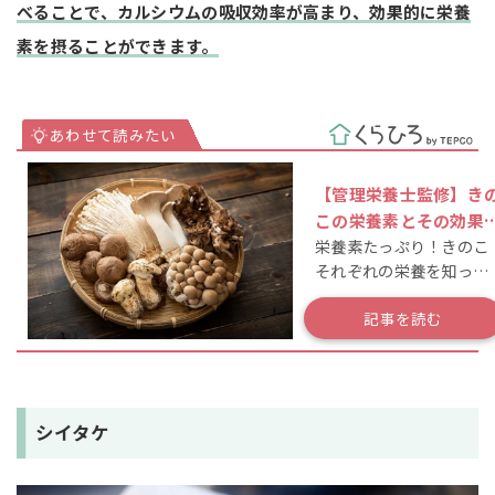
べることで、カルシウムの吸収効率が高まり、効果的に栄養
素を摂ることができます。
【管理栄養士監修】き
この栄養素とその効果
栄養素たっぷり！きのこ
は？無駄なく摂るコツ
それぞれの栄養を知って
おこう
記事を読む
シイタケ