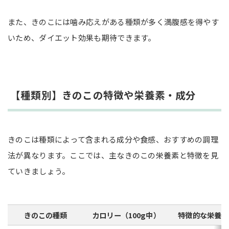
天日干しにする
また、きのこには噛み応えがある種類が多く満腹感を得やす
きのこをおいしく食べるためのポイント
いため、ダイエット効果も期待できます。
水で洗わない
強火で炒める
新鮮なきのこを選ぶ
【種類別】きのこの特徴や栄養素・成分
きのこのおすすめレシピ8選
鶏肉ときのこの甘酢煮
きのこは種類によって含まれる成分や食感、おすすめの調理
ニラときのこのサンラータン
法が異なります。ここでは、主なきのこの栄養素と特徴を見
鮭ときのこのホイル焼きハーブレモン風味
ていきましょう。
豚もも肉エリンギ巻き
ゆで卵の牛肉巻き照り焼き
揚げ豚の白菜あんかけ
きのこの種類
カロリー（100g中）
特徴的な栄養素
白身魚の野菜あんかけ