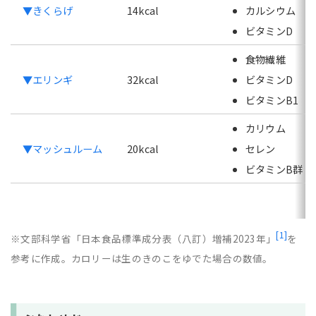
▼きくらげ
14kcal
カルシウム
ビタミンD
食物繊維
▼エリンギ
32kcal
ビタミンD
ビタミンB1
カリウム
▼マッシュルーム
20kcal
セレン
ビタミンB群
[1]
※文部科学省「日本食品標準成分表（八訂）増補2023年」
を
参考に作成。カロリーは生のきのこをゆでた場合の数値。