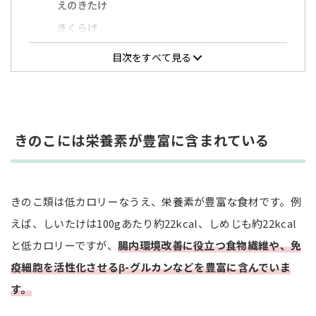
えのきたけ
きくらげ
エリンギ
目次をすべて見る
マッシュルーム
きのこ類に含まれる代表的な栄養素と効果
カリウム：血圧を正常に保つ
きのこには栄養素が豊富に含まれている
リン：骨や歯を形成する
食物繊維：腸内健康の促進
β-グルカン：免疫力を高める
きのこ類は低カロリーなうえ、栄養素が豊富な食材です。例
ビタミンD：カルシウムの吸収を助ける
えば、しいたけは100gあたり約22kcal、しめじも約22kcal
と低カロリーですが、
ビタミンB群：エネルギー代謝の要
腸内環境改善に役立つ食物繊維や、免
疫細胞を活性化させるβ-グルカンなどを豊富に含んでいま
きのこの栄養を無駄なく摂るコツ
す。
煮汁を捨てない