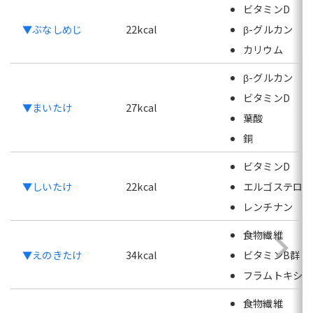
ビタミンD
根菜ラタトゥイユ
▼ぶなしめじ
22kcal
β-グルカン
まとめ
カリウム
β-グルカン
ビタミンD
▼まいたけ
27kcal
葉酸
銅
ビタミンD
▼しいたけ
22kcal
エルゴステロー
レンチナン
食物繊維
▼えのきたけ
34kcal
ビタミンB群
フラムトキシン
食物繊維