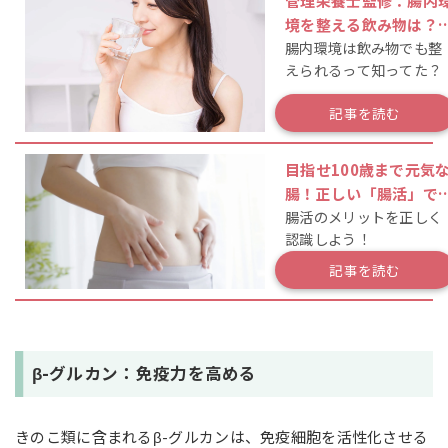
管理栄養士監修：腸内
境を整える飲み物は？
腸内環境は飲み物でも整
活で便秘解消・美肌効
えられるって知ってた？
を実感！
記事を読む
目指せ100歳まで元気
腸！正しい「腸活」で
腸活のメリットを正しく
のあらゆる不調から解
認識しよう！
されよう
記事を読む
β-グルカン：免疫力を高める
きのこ類に含まれるβ-グルカンは、免疫細胞を活性化させる