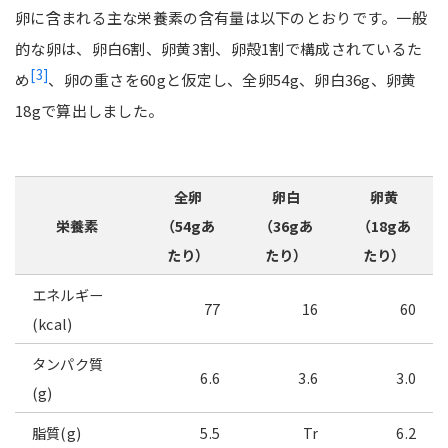
卵に含まれる主な栄養素の含有量は以下のとおりです。一般
的な卵は、卵白6割、卵黄3割、卵殻1割で構成されているた
[3]
め
、卵の重さを60gと仮定し、全卵54g、卵白36g、卵黄
18gで算出しました。
全卵
卵白
卵黄
栄養素
（54gあ
（36gあ
（18gあ
たり）
たり）
たり）
エネルギー
77
16
60
(kcal)
タンパク質
6.6
3.6
3.0
(g)
脂質(g)
5.5
Tr
6.2