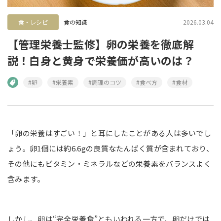
食・レシピ
食の知識
2026.03.04
【管理栄養士監修】卵の栄養を徹底解
説！白身と黄身で栄養価が高いのは？
#卵
#栄養素
#調理のコツ
#食べ方
#食材
「卵の栄養はすごい！」と耳にしたことがある人は多いでし
ょう。卵1個には約6.6gの良質なたんぱく質が含まれており、
その他にもビタミン・ミネラルなどの栄養素をバランスよく
含みます。
しかし、卵は“完全栄養食”ともいわれる一方で、卵だけでは