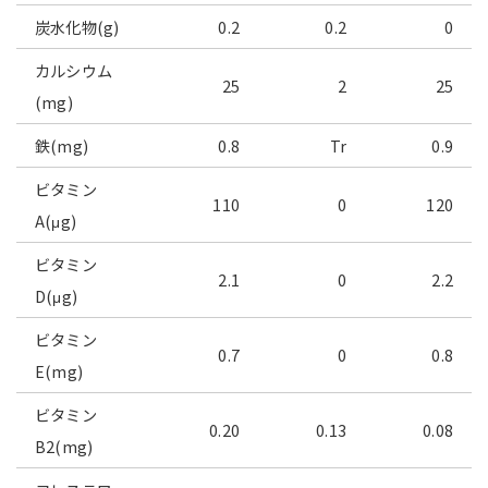
炭水化物(g)
0.2
0.2
0
カルシウム
25
2
25
(mg)
鉄(mg)
0.8
Tr
0.9
ビタミン
110
0
120
A(μg)
ビタミン
2.1
0
2.2
D(μg)
ビタミン
0.7
0
0.8
E(mg)
ビタミン
0.20
0.13
0.08
B2(mg)