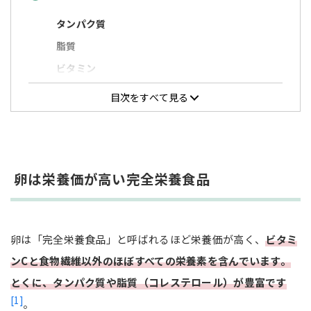
タンパク質
脂質
ビタミン
ミネラル
目次をすべて見る
卵は1日2個程度が目安
卵の栄養素を無駄なく摂るコツ
卵は栄養価が高い完全栄養食品
おすすめの卵レシピ5選
切り干し大根とベーコンのオムレツ
卵は「完全栄養食品」と呼ばれるほど栄養価が高く、
ビタミ
ゆで卵の牛肉巻き照り焼き
ンCと食物繊維以外のほぼすべての栄養素を含んでいます。
ブロッコリー入りかきたまうどん
とくに、タンパク質や脂質（コレステロール）が豊富です
小松菜入りツナ玉丼
[1]
。
さつま揚げ入りにらたま