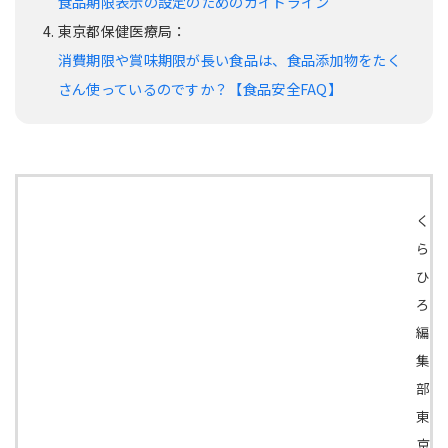
食品期限表示の設定のためのガイドライン
東京都保健医療局：
消費期限や賞味期限が長い食品は、食品添加物をたく
さん使っているのですか？【食品安全FAQ】
く
ら
ひ
ろ
編
集
部
東
京