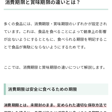
消費期限と賞味期限の違いとは？
消費期限・賞味期限の長さと食品添加物の関係性
消費期限・賞味期限を過ぎても食べていい？
多くの食品には、消費期限・賞味期限のいずれかが設定され
開封後の消費期限・賞味期限：期限に関係なく早め
ています。これは、食品を食べることによって健康上の影響
に食べる
が出ないようにするとともに、食べられる期限を明記するこ
【具体例を紹介】食品別の消費期限・賞味期限
とで食品が無駄にならないようにするためです。
牛乳：消費期限表示と賞味期限表示の2種類あり
卵：賞味期限はパック後2週間程度
ここでは、消費期限と賞味期限の違いについて解説します。
ペットボトル飲料：賞味期限は6か月～1年程度
まとめ
消費期限は安全に食べるための期限
消費期限とは、未開封のまま、定められた適切な保存方法で