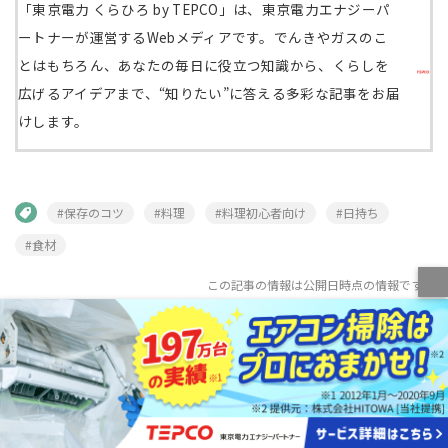
「東京電力 くらひろ by TEPCO」は、東京電力エナジーパ
ートナーが運営するWebメディアです。でんきやガスのこ
とはもちろん、あなたの毎日に役立つ知識から、くらしを
広げるアイデアまで、“知りたい”に答える多彩な記事をお届
けします。
#保存のコツ
#料理
#料理初心者向け
#日持ち
#食材
この記事の情報は公開日時点の情報です
この記事を共有する、シェアする