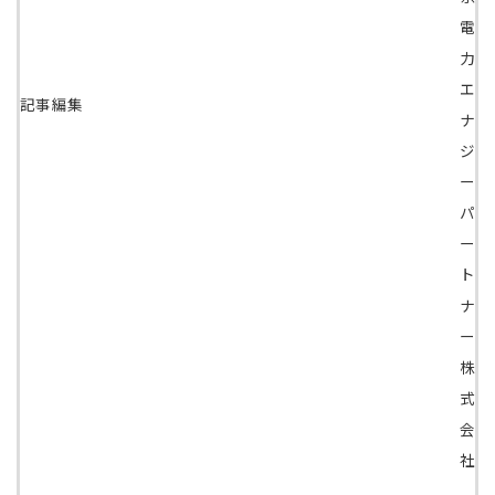
電
力
エ
記事編集
ナ
ジ
ー
パ
ー
ト
ナ
ー
株
式
会
社