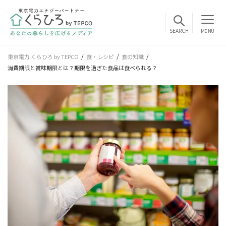
MENU
東京電力 くらひろ by TEPCO
食・レシピ
食の知識
消費期限と賞味期限とは？期限を過ぎた食品は食べられる？