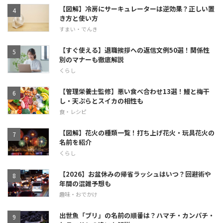
【図解】冷房にサーキュレーターは逆効果？正しい置
き方と使い方
すまい・でんき
【すぐ使える】退職挨拶への返信文例50選！関係性
別のマナーも徹底解説
くらし
【管理栄養士監修】悪い食べ合わせ13選！鰻と梅干
し・天ぷらとスイカの相性も
食・レシピ
【図解】花火の種類一覧！打ち上げ花火・玩具花火の
名前を紹介
くらし
【2026】お盆休みの帰省ラッシュはいつ？回避術や
年間の混雑予想も
趣味・おでかけ
出世魚「ブリ」の名前の順番は？ハマチ・カンパチ・