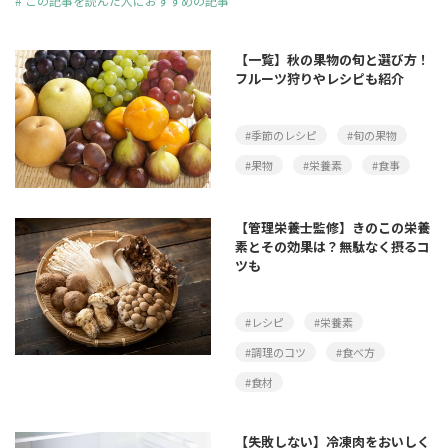
#
この記事を読んだ人におすすめの記事
【一覧】秋の果物の旬と選び方！
フルーツ狩りやレシピも紹介
#季節のレシピ
#旬の果物
#果物
#栄養素
#食事
【管理栄養士監修】きのこの栄養
素とその効果は？無駄なく摂るコ
ツも
#レシピ
#栄養素
#調理のコツ
#食べ方
#食材
【失敗しない】冷凍肉をおいしく