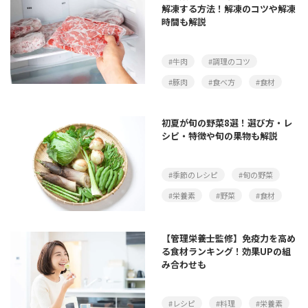
解凍する方法！解凍のコツや解凍
時間も解説
#牛肉
#調理のコツ
#豚肉
#食べ方
#食材
初夏が旬の野菜8選！選び方・レ
シピ・特徴や旬の果物も解説
#季節のレシピ
#旬の野菜
#栄養素
#野菜
#食材
【管理栄養士監修】免疫力を高め
る食材ランキング！効果UPの組
み合わせも
#レシピ
#料理
#栄養素