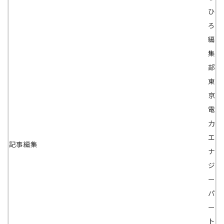
ひ
ろ
編
集
部
東
京
電
力
エ
記事編集
ナ
ジ
ー
パ
ー
ト