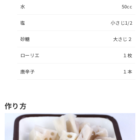
水
50cc
塩
小さじ1/2
砂糖
大さじ２
ローリエ
１枚
唐辛子
１本
作り方