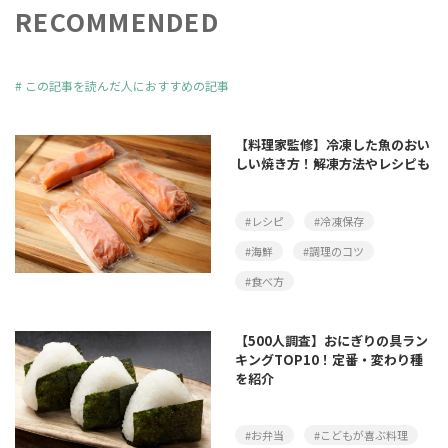
RECOMMENDED
#
この記事を読んだ人におすすめの記事
【料理家監修】冷凍した魚のおい
しい焼き方！解凍方法やレシピも
#レシピ
#冷凍保存
#海鮮
#調理のコツ
#食べ方
【500人調査】おにぎりの具ラン
キングTOP10！定番・変わり種
を紹介
#お弁当
#こどもが喜ぶ料理