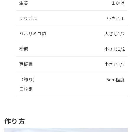
生姜
１かけ
すりごま
小さじ１
バルサミコ酢
大さじ1/2
砂糖
小さじ1/2
豆板醤
小さじ1/2
（飾り）
5cm程度
白ねぎ
作り方