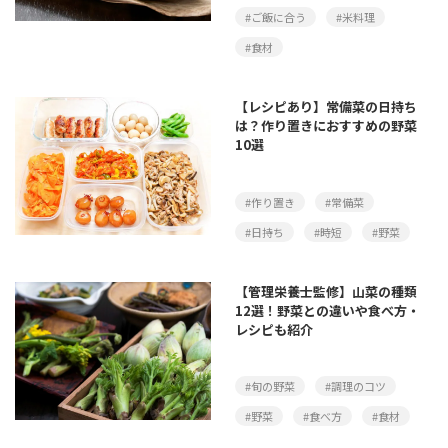
#ご飯に合う
#米料理
#食材
【レシピあり】常備菜の日持ち
は？作り置きにおすすめの野菜
10選
#作り置き
#常備菜
#日持ち
#時短
#野菜
【管理栄養士監修】山菜の種類
12選！野菜との違いや食べ方・
レシピも紹介
#旬の野菜
#調理のコツ
#野菜
#食べ方
#食材