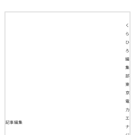
く
ら
ひ
ろ
編
集
部
東
京
電
力
エ
記事編集
ナ
ジ