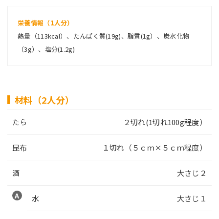
栄養情報（1人分）
熱量（113kcal）、たんぱく質(19g)、脂質(1g）、炭水化物
（3g）、塩分(1.2g)
材料（2人分）
たら
２切れ(1切れ100g程度）
昆布
１切れ（５ｃｍ×５ｃｍ程度）
酒
大さじ２
水
大さじ１