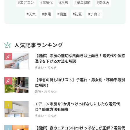
#エアコン
#電気代
#冷房
#室温調節
#夏休み
#天気
#家電
#寝室
#初夏
#子育て
人気記事ランキング
【図解】冷房の適切な風向きは上向き！電気代や体感
温度を下げる方法を解説
すまい・でんき
【帰省の持ち物リスト】子連れ・男女別・移動手段別
に解説！
趣味・おでかけ
エアコン冷房を1か月つけっぱなしにしたら電気代
は？節電方法も解説
すまい・でんき
【図解】夜のエアコンはつけっぱなしが正解？電気代