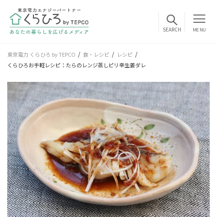
MENU
東京電力 くらひろ by TEPCO
食・レシピ
レシピ
くらひろお手軽レシピ：たらのレンジ蒸しピリ辛生姜ダレ