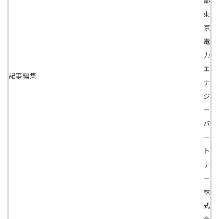
東
京
電
力
エ
記事編集
ナ
ジ
ー
パ
ー
ト
ナ
ー
株
式
会