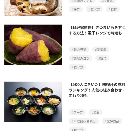
#季節のレシピ
#栄養素
#海鮮
#食べ方
#食材
【料理家監修】さつまいもを甘く
する方法！電子レンジで時短も
#旬の野菜
#栄養素
#調理のコツ
#野菜
#食べ方
【500人にきいた】味噌汁の具材
ランキング！人気の組み合わせ・
変わり種も
#スープ
#和食
#料理初心者向け
#発酵食品
#食べ方