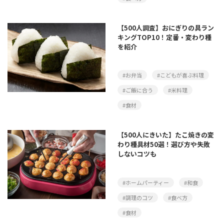
【500人調査】おにぎりの具ラン
キングTOP10！定番・変わり種
を紹介
#お弁当
#こどもが喜ぶ料理
#ご飯に合う
#米料理
#食材
【500人にきいた】たこ焼きの変
わり種具材50選！選び方や失敗
しないコツも
#ホームパーティー
#和食
#調理のコツ
#食べ方
#食材