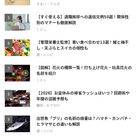
すまい・でんき
【すぐ使える】退職挨拶への返信文例50選！関係性
別のマナーも徹底解説
くらし
【管理栄養士監修】悪い食べ合わせ13選！鰻と梅干
し・天ぷらとスイカの相性も
食・レシピ
【図解】花火の種類一覧！打ち上げ花火・玩具花火の
名前を紹介
くらし
【2026】お盆休みの帰省ラッシュはいつ？回避術や
年間の混雑予想も
趣味・おでかけ
出世魚「ブリ」の名前の順番は？ハマチ・カンパチ・
ヒラマサとの違いも解説
食・レシピ