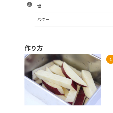
塩
バター
作り方