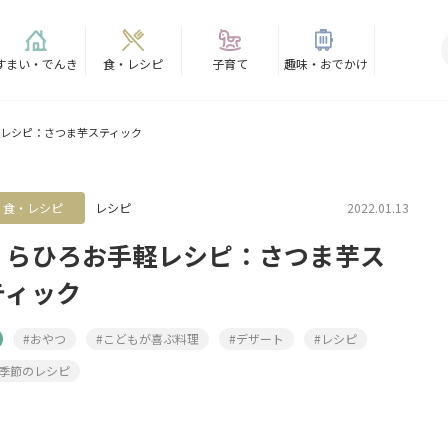
すまい・でんき
食・レシピ
子育て
趣味・おでかけ
レシピ：さつま芋スティック
食・レシピ
レシピ
2022.01.13
くらひろお手軽レシピ：さつま芋ス
ティック
#おやつ
#こどもが喜ぶ料理
#デザート
#レシピ
#季節のレシピ