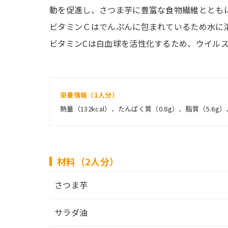
動を促進し、さつま芋に豊富な食物繊維ととも
ビタミンＣはでんぷんに包まれているため水に
ビタミンCは白血球を活性化するため、ウイル
栄養情報（1人分）
熱量（132kcal）、たんぱく質（0.8g）、脂質（5.6g
材料（2人分）
さつま芋
サラダ油