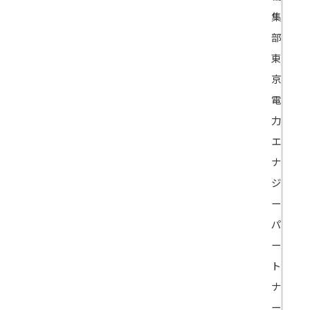
集
部
東
京
電
力
エ
ナ
ジ
ー
パ
ー
ト
ナ
ー