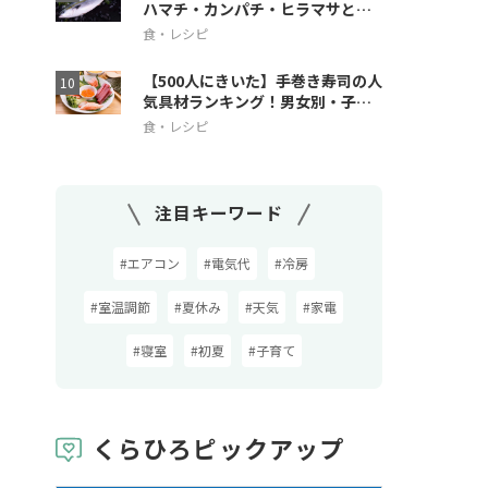
ハマチ・カンパチ・ヒラマサとの
違いも解説
食・レシピ
【500人にきいた】手巻き寿司の人
気具材ランキング！男女別・子ど
も人気も
食・レシピ
注目キーワード
#エアコン
#電気代
#冷房
#室温調節
#夏休み
#天気
#家電
#寝室
#初夏
#子育て
くらひろピックアップ