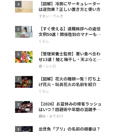
【図解】冷房にサーキュレーター
は逆効果？正しい置き方と使い方
すまい・でんき
【すぐ使える】退職挨拶への返信
文例50選！関係性別のマナーも徹
底解説
くらし
【管理栄養士監修】悪い食べ合わ
せ13選！鰻と梅干し・天ぷらとス
イカの相性も
食・レシピ
【図解】花火の種類一覧！打ち上
げ花火・玩具花火の名前を紹介
くらし
【2026】お盆休みの帰省ラッシュ
はいつ？回避術や年間の混雑予想
も
趣味・おでかけ
出世魚「ブリ」の名前の順番は？