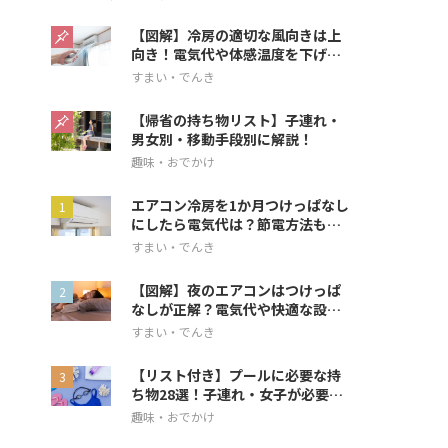
【図解】冷房の適切な風向きは上
向き！電気代や体感温度を下げる
方法を解説
すまい・でんき
【帰省の持ち物リスト】子連れ・
男女別・移動手段別に解説！
趣味・おでかけ
エアコン冷房を1か月つけっぱなし
にしたら電気代は？節電方法も解
説
すまい・でんき
【図解】夜のエアコンはつけっぱ
なしが正解？電気代や快適な設定
を解説
すまい・でんき
【リスト付き】プールに必要な持
ち物28選！子連れ・女子が必要な
アイテムも
趣味・おでかけ