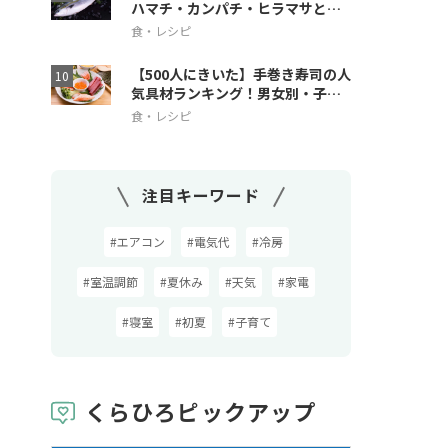
ハマチ・カンパチ・ヒラマサとの
違いも解説
食・レシピ
【500人にきいた】手巻き寿司の人
気具材ランキング！男女別・子ど
も人気も
食・レシピ
注目キーワード
#エアコン
#電気代
#冷房
#室温調節
#夏休み
#天気
#家電
#寝室
#初夏
#子育て
くらひろピックアップ