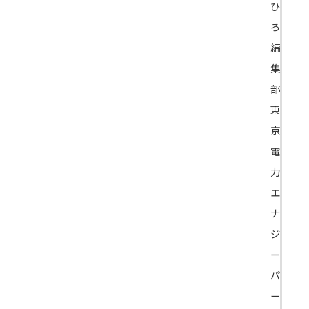
ひ
ろ
編
集
部
東
京
電
力
エ
ナ
ジ
ー
パ
ー