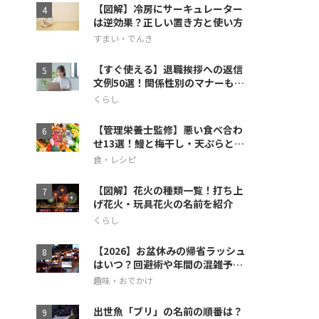
【図解】冷房にサーキュレーター
は逆効果？正しい置き方と使い方
すまい・でんき
【すぐ使える】退職挨拶への返信
文例50選！関係性別のマナーも徹
底解説
くらし
【管理栄養士監修】悪い食べ合わ
せ13選！鰻と梅干し・天ぷらとス
イカの相性も
食・レシピ
【図解】花火の種類一覧！打ち上
げ花火・玩具花火の名前を紹介
くらし
【2026】お盆休みの帰省ラッシュ
はいつ？回避術や年間の混雑予想
も
趣味・おでかけ
出世魚「ブリ」の名前の順番は？