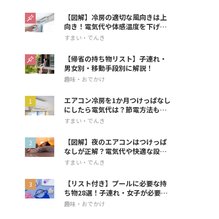
【図解】冷房の適切な風向きは上
向き！電気代や体感温度を下げる
方法を解説
すまい・でんき
【帰省の持ち物リスト】子連れ・
男女別・移動手段別に解説！
趣味・おでかけ
エアコン冷房を1か月つけっぱなし
にしたら電気代は？節電方法も解
説
すまい・でんき
【図解】夜のエアコンはつけっぱ
なしが正解？電気代や快適な設定
を解説
すまい・でんき
【リスト付き】プールに必要な持
ち物28選！子連れ・女子が必要な
アイテムも
趣味・おでかけ