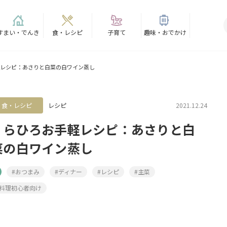
すまい・でんき
食・レシピ
子育て
趣味・おでかけ
レシピ：あさりと白菜の白ワイン蒸し
食・レシピ
レシピ
2021.12.24
くらひろお手軽レシピ：あさりと白
菜の白ワイン蒸し
#おつまみ
#ディナー
#レシピ
#主菜
#料理初心者向け