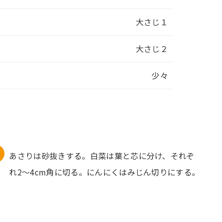
大さじ１
大さじ２
少々
あさりは砂抜きする。白菜は葉と芯に分け、それぞ
れ2〜4cm角に切る。にんにくはみじん切りにする。