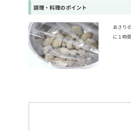
調理・料理のポイント
あさり
に１時