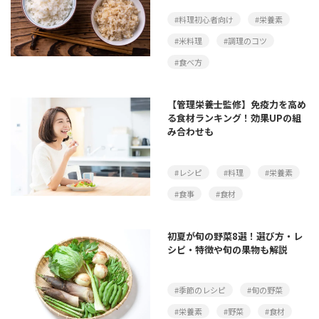
#料理初心者向け
#栄養素
#米料理
#調理のコツ
#食べ方
【管理栄養士監修】免疫力を高め
る食材ランキング！効果UPの組
み合わせも
#レシピ
#料理
#栄養素
#食事
#食材
初夏が旬の野菜8選！選び方・レ
シピ・特徴や旬の果物も解説
#季節のレシピ
#旬の野菜
#栄養素
#野菜
#食材