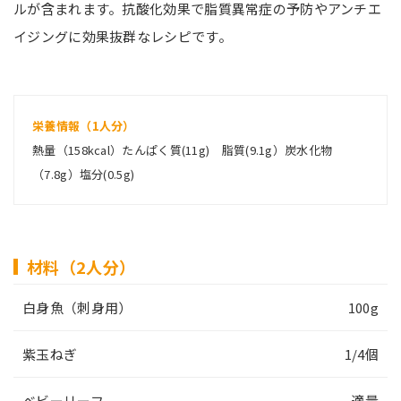
ルが含まれます。抗酸化効果で脂質異常症の予防やアンチエ
イジングに効果抜群なレシピです。
栄養情報（1人分）
熱量（158kcal）たんぱく質(11g) 脂質(9.1g）炭水化物
（7.8g）塩分(0.5g)
材料（2人分）
白身魚（刺身用）
100g
紫玉ねぎ
1/4個
ベビーリーフ
適量