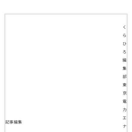
く
ら
ひ
ろ
編
集
部
東
京
電
力
エ
記事編集
ナ