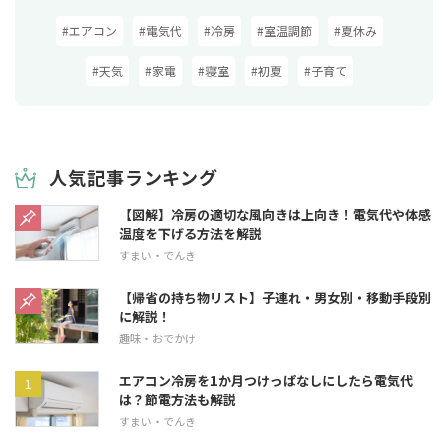
#エアコン
#電気代
#冷房
#室温調節
#夏休み
#天気
#家電
#寝室
#初夏
#子育て
人気記事ランキング
【図解】冷房の適切な風向きは上向き！電気代や体感
温度を下げる方法を解説
すまい・でんき
【帰省の持ち物リスト】子連れ・男女別・移動手段別
に解説！
趣味・おでかけ
エアコン冷房を1か月つけっぱなしにしたら電気代
は？節電方法も解説
すまい・でんき