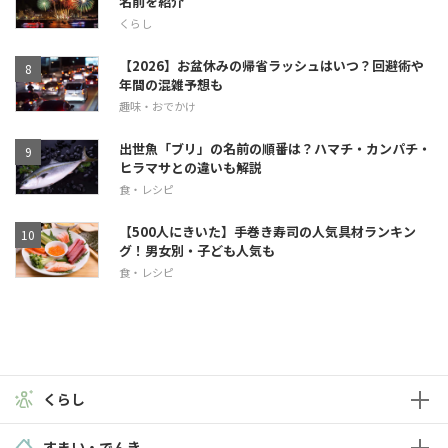
名前を紹介
くらし
【2026】お盆休みの帰省ラッシュはいつ？回避術や
年間の混雑予想も
趣味・おでかけ
出世魚「ブリ」の名前の順番は？ハマチ・カンパチ・
ヒラマサとの違いも解説
食・レシピ
【500人にきいた】手巻き寿司の人気具材ランキン
グ！男女別・子ども人気も
食・レシピ
くらし
すまい・でんき