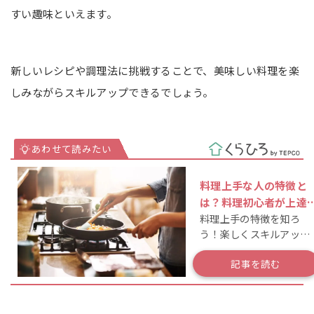
すい趣味といえます。
新しいレシピや調理法に挑戦することで、美味しい料理を楽
しみながらスキルアップできるでしょう。
料理上手な人の特徴と
は？料理初心者が上達
料理上手の特徴を知ろ
るためのポイントを解
う！楽しくスキルアップ
できるポイント♪
記事を読む