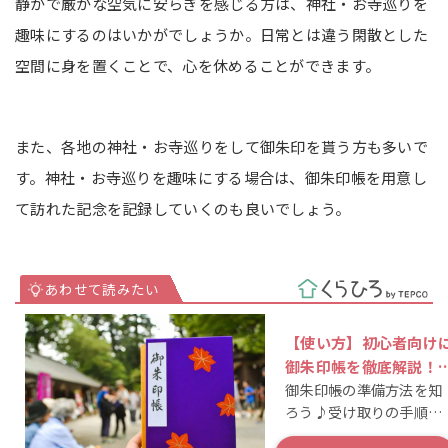
静かで厳かな空気に安らぎを感じる方は、神社・お寺巡りを
趣味にするのはいかがでしょうか。日常とは違う閑散とした
空間に身を置くことで、心を休めることができます。
また、各地の神社・お寺巡りをして御朱印を貰う方も多いで
す。神社・お寺巡りを趣味にする場合は、御朱印帳を用意し
て訪れた記念を記録していくのも良いでしょう。
【使い方】初心者向け
御朱印帳を徹底解説！
御朱印帳の準備方法を知
ールやよくある質問も
ろう♪受け取りの手順や
マナーの把握も大切