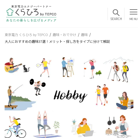
MENU
東京電力 くらひろ by TEPCO
趣味・おでかけ
趣味
大人におすすめの趣味37選！メリット・探し方をタイプに分けて解説