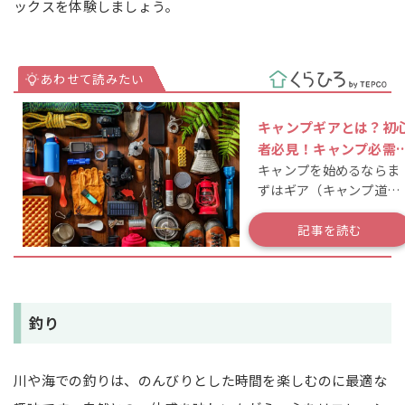
ックスを体験しましょう。
キャンプギアとは？初
者必見！キャンプ必需
キャンプを始めるならま
を一覧で解説！
ずはギア（キャンプ道
具）を揃えよう♪
記事を読む
釣り
川や海での釣りは、のんびりとした時間を楽しむのに最適な