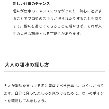
新しい仕事のチャンス
仕事やスキルアップにつながる趣味5選
趣味が仕事のチャンスにつながったり、熱心に追求す
プログラミング
ることでプロ並のスキルが得られたりすることもあり
イラスト作成
ます。趣味を通じてできることを増やせば、それが人
資格取得
生の大きな転機となる可能性があります。
英会話
ブログ
カップルや夫婦におすすめの趣味5選
大人の趣味の探し方
お酒
カフェ巡り
スポーツ
大人が趣味を見つける際に考慮すべき要素は、いくつかあり
スポーツ観戦
ます。自分に合った楽しみを見つけるために、以下のポイン
社交ダンス
トを確認してみましょう。
まとめ