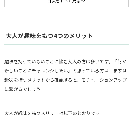
目次をすべて見る
読書
ゲーム
音楽鑑賞
インターネットサーフィン
大人が趣味をもつ4つのメリット
インドア派におすすめの大人の趣味6選
楽器
趣味を持っていないことに悩む大人の方は多いです。「何か
漫画・アニメ
新しいことにチャレンジしたい」と思っている方は、まずは
工作・DIY・ハンドメイド
趣味を持つメリットから確認すると、モチベーションアップ
コーヒー
に繋がるでしょう。
家庭菜園・園芸
囲碁・将棋
大人が趣味を持つメリットは以下のとおりです。
アウトドア派が楽しめる大人の趣味8選
キャンプ