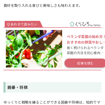
食材を取り入れる喜びと美味しさも味わえます。
ベランダ菜園の始め方
おすすめの野菜やおし
長く続けられるベランダ
れアイテムを紹介！
菜園の方法を初心者向け
に解説♪
記事を読む
囲碁・将棋
ゆっくりと戦略を練ることができる囲碁や将棋は、知的でマ