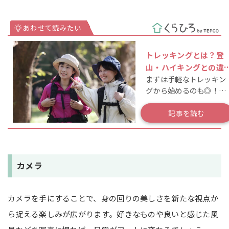
トレッキングとは？登
山・ハイキングとの違
まずは手軽なトレッキン
や服装・装備を解説！
グから始めるのも◎！始
め方や登山との違いも解
説
記事を読む
カメラ
カメラを手にすることで、身の回りの美しさを新たな視点か
ら捉える楽しみが広がります。好きなものや良いと感じた風