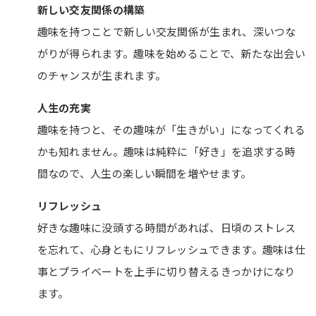
新しい交友関係の構築
釣り
趣味を持つことで新しい交友関係が生まれ、深いつな
登山
がりが得られます。趣味を始めることで、新たな出会い
カメラ
のチャンスが生まれます。
アウトドアエクササイズ
ジョギング
人生の充実
サイクリング
趣味を持つと、その趣味が「生きがい」になってくれる
ボルダリング
かも知れません。趣味は純粋に「好き」を追求する時
間なので、人生の楽しい瞬間を増やせます。
お金をかけずに楽しめる大人の趣味5選
リフレッシュ
散歩
好きな趣味に没頭する時間があれば、日頃のストレス
ヨガ
を忘れて、心身ともにリフレッシュできます。趣味は仕
詩・俳句
事とプライベートを上手に切り替えるきっかけになり
瞑想
ます。
書道