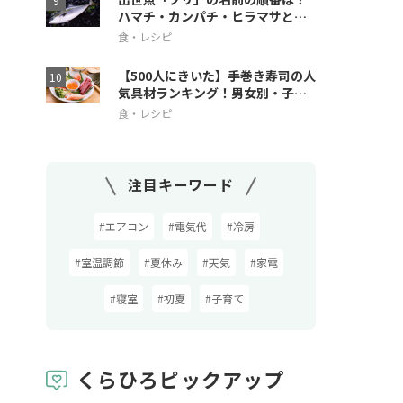
ハマチ・カンパチ・ヒラマサとの
違いも解説
食・レシピ
【500人にきいた】手巻き寿司の人
気具材ランキング！男女別・子ど
も人気も
食・レシピ
注目キーワード
#エアコン
#電気代
#冷房
#室温調節
#夏休み
#天気
#家電
#寝室
#初夏
#子育て
くらひろピックアップ