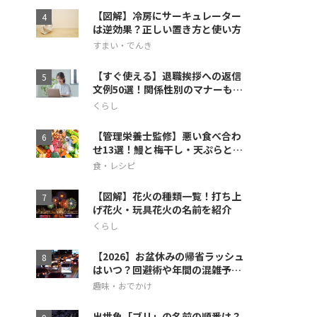
【図解】冷房にサーキュレーター
は逆効果？正しい置き方と使い方
すまい・でんき
【すぐ使える】退職挨拶への返信
文例50選！関係性別のマナーも徹
底解説
くらし
【管理栄養士監修】悪い食べ合わ
せ13選！鰻と梅干し・天ぷらとス
イカの相性も
食・レシピ
【図解】花火の種類一覧！打ち上
げ花火・玩具花火の名前を紹介
くらし
【2026】お盆休みの帰省ラッシュ
はいつ？回避術や年間の混雑予想
も
趣味・おでかけ
出世魚「ブリ」の名前の順番は？