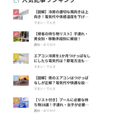
【図解】冷房の適切な風向きは上
向き！電気代や体感温度を下げる
方法を解説
すまい・でんき
【帰省の持ち物リスト】子連れ・
男女別・移動手段別に解説！
趣味・おでかけ
エアコン冷房を1か月つけっぱなし
にしたら電気代は？節電方法も解
説
すまい・でんき
【図解】夜のエアコンはつけっぱ
なしが正解？電気代や快適な設定
を解説
すまい・でんき
【リスト付き】プールに必要な持
ち物28選！子連れ・女子が必要な
アイテムも
趣味・おでかけ