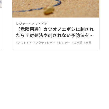
レジャー・アウトドア
【危険回避】カツオノエボシに刺され
たら？対処法や刺されない予防法を解
説
#アウトドア
#アクティビティ
#レジャー
#海水浴
#自然