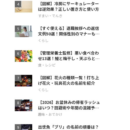
【図解】冷房にサーキュレーター
は逆効果？正しい置き方と使い方
すまい・でんき
【すぐ使える】退職挨拶への返信
文例50選！関係性別のマナーも徹
底解説
くらし
【管理栄養士監修】悪い食べ合わ
せ13選！鰻と梅干し・天ぷらとス
イカの相性も
食・レシピ
【図解】花火の種類一覧！打ち上
げ花火・玩具花火の名前を紹介
くらし
【2026】お盆休みの帰省ラッシュ
はいつ？回避術や年間の混雑予想
も
趣味・おでかけ
出世魚「ブリ」の名前の順番は？