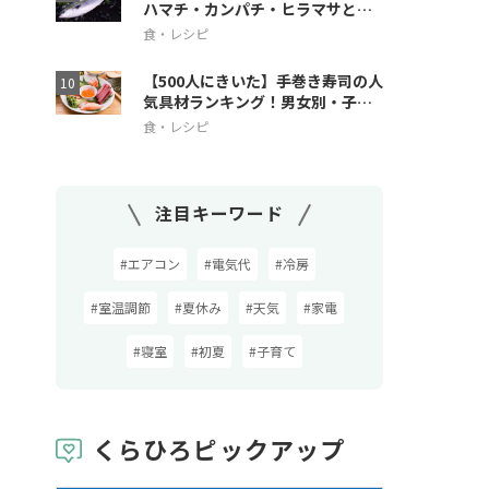
ハマチ・カンパチ・ヒラマサとの
違いも解説
食・レシピ
【500人にきいた】手巻き寿司の人
気具材ランキング！男女別・子ど
も人気も
食・レシピ
注目キーワード
#エアコン
#電気代
#冷房
#室温調節
#夏休み
#天気
#家電
#寝室
#初夏
#子育て
くらひろピックアップ