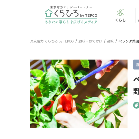
くらし
東京電力 くらひろ by TEPCO
趣味・おでかけ
趣味
ベランダ菜園