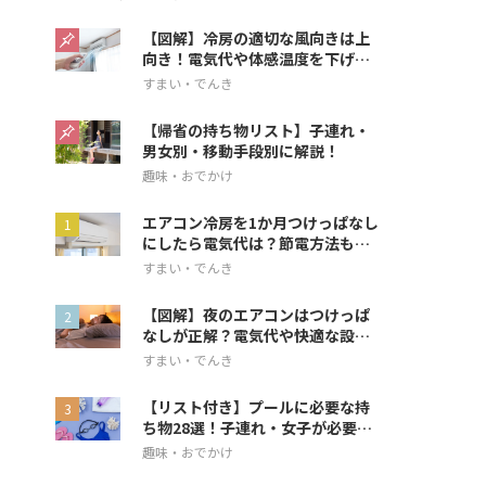
【図解】冷房の適切な風向きは上
向き！電気代や体感温度を下げる
方法を解説
すまい・でんき
【帰省の持ち物リスト】子連れ・
男女別・移動手段別に解説！
趣味・おでかけ
エアコン冷房を1か月つけっぱなし
にしたら電気代は？節電方法も解
説
すまい・でんき
【図解】夜のエアコンはつけっぱ
なしが正解？電気代や快適な設定
を解説
すまい・でんき
【リスト付き】プールに必要な持
ち物28選！子連れ・女子が必要な
アイテムも
趣味・おでかけ