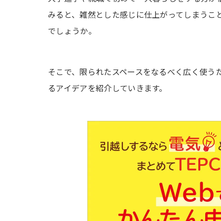
テレビ台（テレビボード）
みると、雑然とした感じに仕上がってしまうこ
部屋のごちゃつき感をなくすためのレイアウ
でしょうか。
壁面収納で壁を有効活用
鏡や間接照明で部屋に奥行きを見せる
そこで、限られたスペースをなるべく広く使う
背の低い家具で圧迫感を減らす
るアイデアを紹介していきます。
1Rではキッチンのレイアウトも重要
マグネットでコンパクト収納
ワイヤーネット・パンチングボードでおし
突っ張り棒で壁掛け収納
冷蔵庫の上をラックに
まとめ