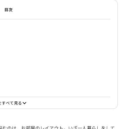
目次
？
方
をすべて見る
悩むのは、お部屋のレイアウト。いざ一人暮らしをして