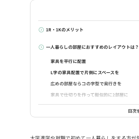
1R・1Kのメリット
一人暮らしの部屋におすすめのレイアウトは
家具を平行に配置
L字の家具配置で片側にスペースを
広めの部屋ならコの字型で奥行きを
家具で仕切りを作って擬似的に2部屋に
狭い部屋を少しでも広く！大型家具の選び
目次
ベッド
ソファ
大学進学や就職で初めて一人暮らしをする方が