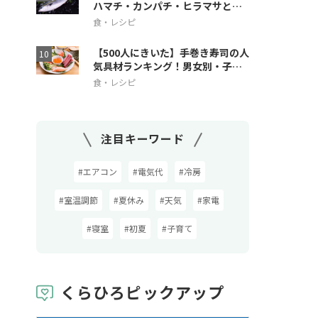
ハマチ・カンパチ・ヒラマサとの
違いも解説
食・レシピ
【500人にきいた】手巻き寿司の人
気具材ランキング！男女別・子ど
も人気も
食・レシピ
注目キーワード
#エアコン
#電気代
#冷房
#室温調節
#夏休み
#天気
#家電
#寝室
#初夏
#子育て
くらひろピックアップ