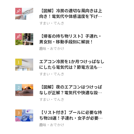
【図解】冷房の適切な風向きは上
向き！電気代や体感温度を下げる
方法を解説
すまい・でんき
【帰省の持ち物リスト】子連れ・
男女別・移動手段別に解説！
趣味・おでかけ
エアコン冷房を1か月つけっぱなし
にしたら電気代は？節電方法も解
説
すまい・でんき
【図解】夜のエアコンはつけっぱ
なしが正解？電気代や快適な設定
を解説
すまい・でんき
【リスト付き】プールに必要な持
ち物28選！子連れ・女子が必要な
アイテムも
趣味・おでかけ