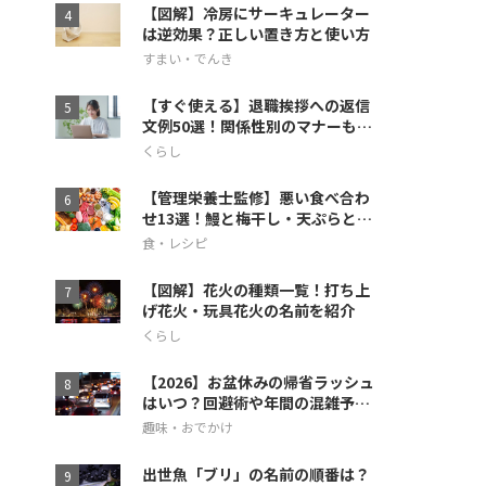
【図解】冷房にサーキュレーター
は逆効果？正しい置き方と使い方
すまい・でんき
【すぐ使える】退職挨拶への返信
文例50選！関係性別のマナーも徹
底解説
くらし
【管理栄養士監修】悪い食べ合わ
せ13選！鰻と梅干し・天ぷらとス
イカの相性も
食・レシピ
【図解】花火の種類一覧！打ち上
げ花火・玩具花火の名前を紹介
くらし
【2026】お盆休みの帰省ラッシュ
はいつ？回避術や年間の混雑予想
も
趣味・おでかけ
出世魚「ブリ」の名前の順番は？