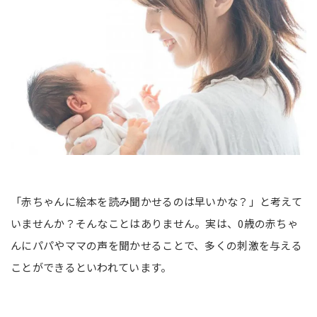
「 いっしょにあそぼ しましまぐるぐる」
6カ月頃からのおすすめ絵本
「おつきさまこんばんは」
「いないいないばあ」
「くっついた」
8カ月頃からのおすすめ絵本
「はらぺこあおむし」
「だるまさんが」
「赤ちゃんに絵本を読み聞かせるのは早いかな？」と考えて
「がたん ごとん がたん ごとん」
いませんか？そんなことはありません。実は、0歳の赤ちゃ
んにパパやママの声を聞かせることで、多くの刺激を与える
赤ちゃんの絵本に関してのQ&A
ことができるといわれています。
Q.赤ちゃんは何カ月くらいから絵本を楽しめる？
Q.赤ちゃんにはどうやって読み聞かせれば良い？