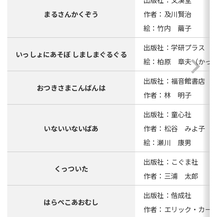
まるさんかくぞう
作者：及川賢治
絵：竹内 繭子
出版社：学研プラス
いっしょにあそぼ しましまぐるぐる
絵：柏原 章夫（かっ
出版社：福音館書店
おつきさまこんばんは
作者：林 明子
出版社：童心社
いないいないばあ
作者：松谷 みよ子
絵：瀬川 康男
出版社：こぐま社
くっついた
作者：三浦 太郎
出版社：偕成社
はらぺこあおむし
作者：エリック・カー