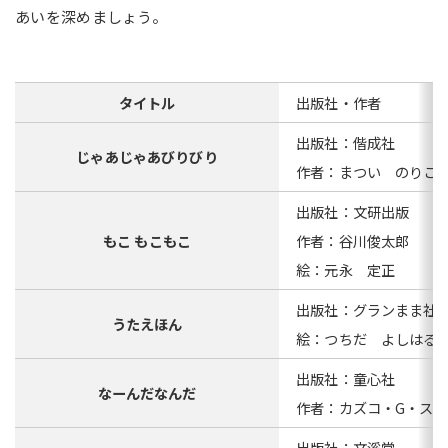
あいを深めましょう。
タイトル
出版社・作者
出版社：偕成社
じゃあじゃあびりびり
作者：まつい のりこ
出版社：文研出版
もこ もこもこ
作者：谷川俊太郎
絵：元永 定正
出版社：グランまま社
うたえほん
絵：つちだ よしはる
出版社：童心社
なーんだなんだ
作者：カズコ・G・スト
出版社：文溪堂