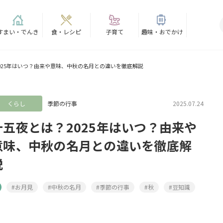
すまい・でんき
食・レシピ
子育て
趣味・おでかけ
025年はいつ？由来や意味、中秋の名月との違いを徹底解説
くらし
季節の行事
2025.07.24
十五夜とは？2025年はいつ？由来や
意味、中秋の名月との違いを徹底解
説
#お月見
#中秋の名月
#季節の行事
#秋
#豆知識