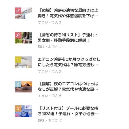
【図解】冷房の適切な風向きは上
向き！電気代や体感温度を下げる
方法を解説
すまい・でんき
【帰省の持ち物リスト】子連れ・
男女別・移動手段別に解説！
趣味・おでかけ
エアコン冷房を1か月つけっぱなし
にしたら電気代は？節電方法も解
説
すまい・でんき
【図解】夜のエアコンはつけっぱ
なしが正解？電気代や快適な設定
を解説
すまい・でんき
【リスト付き】プールに必要な持
ち物28選！子連れ・女子が必要な
アイテムも
趣味・おでかけ