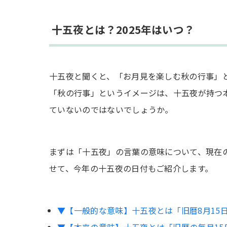
十五夜はいつから始まった？由来・歴史は
十五夜とは？2025年はいつ？
十五夜のお供え物：月見団子が定番
月見団子：五穀豊穣への感謝を示す
十五夜と聞くと、「お月見を楽しむ秋の行事」
ススキ：お米の豊作を祈る
「秋の行事」というイメージは、十五夜が持つ
農作物や旬の食べ物：農作物への感謝と豊
ていないのではないでしょうか。
子どもと十五夜を楽しむには？
一緒に月を眺める
まずは「十五夜」の言葉の意味について、現在
一緒に月見団子を作る
せて、今年の十五夜の日付もご紹介します。
ススキを探して飾る
まとめ
▼【一般的な意味】十五夜とは「旧暦8月15
▼【本来の意味】十五夜とは「旧暦の毎月15