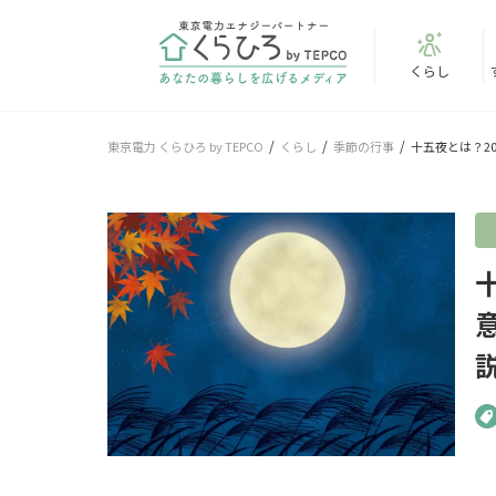
くらし
東京電力 くらひろ by TEPCO
くらし
季節の行事
十五夜とは？2