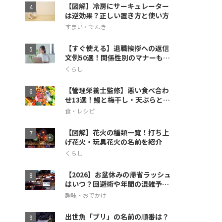
【図解】冷房にサーキュレーター
は逆効果？正しい置き方と使い方
すまい・でんき
【すぐ使える】退職挨拶への返信
文例50選！関係性別のマナーも徹
底解説
くらし
【管理栄養士監修】悪い食べ合わ
せ13選！鰻と梅干し・天ぷらとス
イカの相性も
食・レシピ
【図解】花火の種類一覧！打ち上
げ花火・玩具花火の名前を紹介
くらし
【2026】お盆休みの帰省ラッシュ
はいつ？回避術や年間の混雑予想
も
趣味・おでかけ
出世魚「ブリ」の名前の順番は？