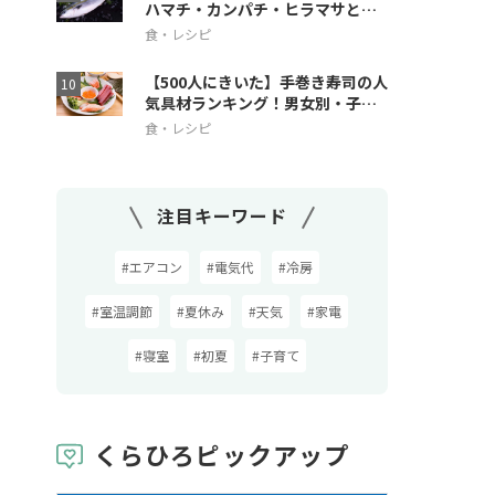
ハマチ・カンパチ・ヒラマサとの
違いも解説
食・レシピ
【500人にきいた】手巻き寿司の人
気具材ランキング！男女別・子ど
も人気も
食・レシピ
注目キーワード
#エアコン
#電気代
#冷房
#室温調節
#夏休み
#天気
#家電
#寝室
#初夏
#子育て
くらひろピックアップ