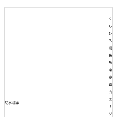
く
ら
ひ
ろ
編
集
部
東
京
電
力
エ
記事編集
ナ
ジ