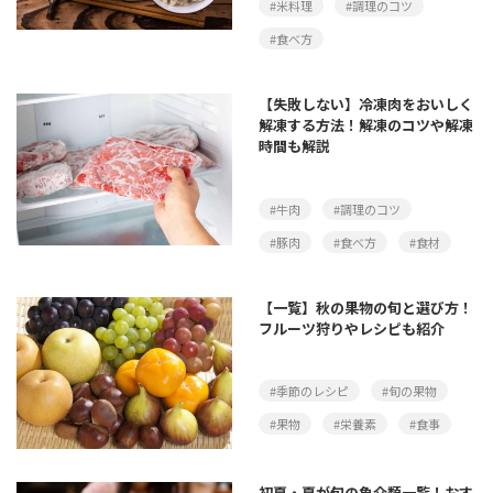
#米料理
#調理のコツ
#食べ方
【失敗しない】冷凍肉をおいしく
解凍する方法！解凍のコツや解凍
時間も解説
#牛肉
#調理のコツ
#豚肉
#食べ方
#食材
【一覧】秋の果物の旬と選び方！
フルーツ狩りやレシピも紹介
#季節のレシピ
#旬の果物
#果物
#栄養素
#食事
初夏・夏が旬の魚介類一覧！おす