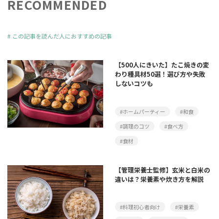
RECOMMENDED
#
この記事を読んだ人におすすめの記事
【500人にきいた】たこ焼きの変
わり種具材50選！選び方や失敗
しないコツも
#ホームパーティー
#和食
#調理のコツ
#食べ方
#食材
【管理栄養士監修】玄米と白米の
違いは？栄養素や炊き方を解説
#料理初心者向け
#栄養素