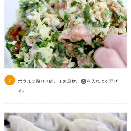
ボウルに鶏ひき肉、１の具材、
を入れよく混ぜ
A
る。