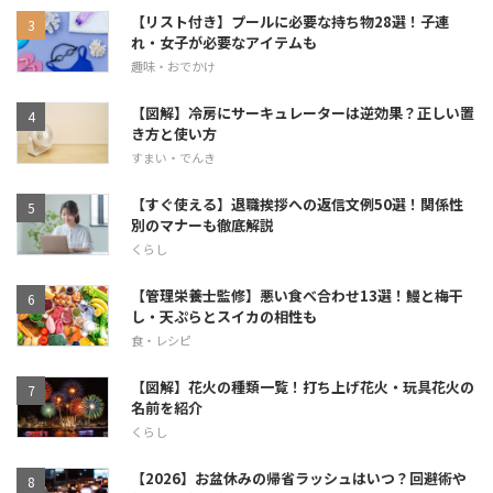
【リスト付き】プールに必要な持ち物28選！子連
れ・女子が必要なアイテムも
趣味・おでかけ
【図解】冷房にサーキュレーターは逆効果？正しい置
き方と使い方
すまい・でんき
【すぐ使える】退職挨拶への返信文例50選！関係性
別のマナーも徹底解説
くらし
【管理栄養士監修】悪い食べ合わせ13選！鰻と梅干
し・天ぷらとスイカの相性も
食・レシピ
【図解】花火の種類一覧！打ち上げ花火・玩具花火の
名前を紹介
くらし
【2026】お盆休みの帰省ラッシュはいつ？回避術や