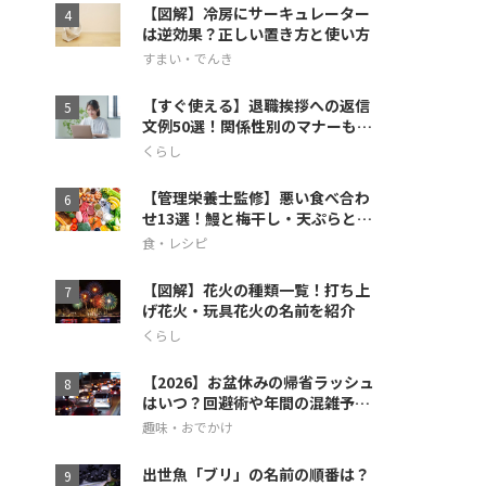
【図解】冷房にサーキュレーター
は逆効果？正しい置き方と使い方
すまい・でんき
【すぐ使える】退職挨拶への返信
文例50選！関係性別のマナーも徹
底解説
くらし
【管理栄養士監修】悪い食べ合わ
せ13選！鰻と梅干し・天ぷらとス
イカの相性も
食・レシピ
【図解】花火の種類一覧！打ち上
げ花火・玩具花火の名前を紹介
くらし
【2026】お盆休みの帰省ラッシュ
はいつ？回避術や年間の混雑予想
も
趣味・おでかけ
出世魚「ブリ」の名前の順番は？