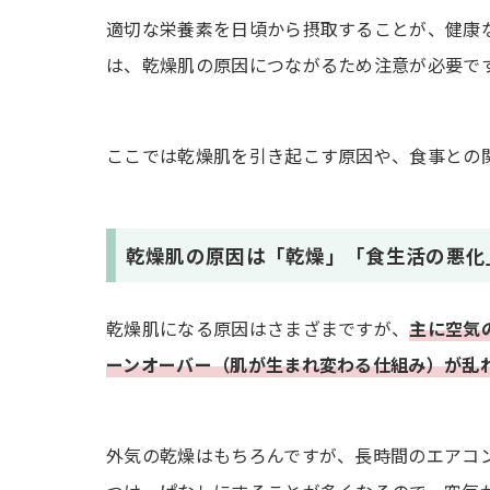
ミネラルを豊富に含む食べ物
適切な栄養素を日頃から摂取することが、健康
は、乾燥肌の原因につながるため注意が必要で
乾燥肌の人が控えたほうが良い食べ物3選
ファストフード
ここでは乾燥肌を引き起こす原因や、食事との
アルコール類
カフェインが過剰な飲み物
乾燥肌の人におすすめの食事のポイント
乾燥肌の原因は「乾燥」「食生活の悪化
バランスよくさまざまな栄養を摂取する
乾燥肌になる原因はさまざまですが、
主に空気
ビタミンやタンパク質の種類に気を付ける
ーンオーバー（肌が生まれ変わる仕組み）が乱
必要な栄養が得られやすい食べ方を選ぶ
乾燥肌を改善するために必要な食事以外のこ
外気の乾燥はもちろんですが、長時間のエアコ