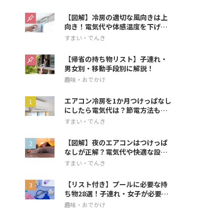
【図解】冷房の適切な風向きは上
向き！電気代や体感温度を下げる
方法を解説
すまい・でんき
【帰省の持ち物リスト】子連れ・
男女別・移動手段別に解説！
趣味・おでかけ
エアコン冷房を1か月つけっぱなし
にしたら電気代は？節電方法も解
説
すまい・でんき
【図解】夜のエアコンはつけっぱ
なしが正解？電気代や快適な設定
を解説
すまい・でんき
【リスト付き】プールに必要な持
ち物28選！子連れ・女子が必要な
アイテムも
趣味・おでかけ