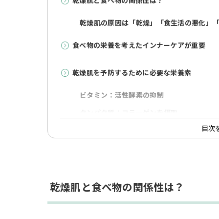
乾燥肌と食べ物の関係性は？
乾燥肌の原因は「乾燥」「食生活の悪化」
食べ物の栄養を考えたインナーケアが重要
乾燥肌を予防するために必要な栄養素
ビタミン：活性酵素の抑制
タンパク質：コラーゲンを摂取
目次
ミネラル：健康な肌作りに重要
脂質：不足すると肌や髪が乾燥
乾燥肌を予防するおすすめの食べ物
乾燥肌と食べ物の関係性は？
ビタミンを豊富に含む食べ物
タンパク質を豊富に含む食べ物