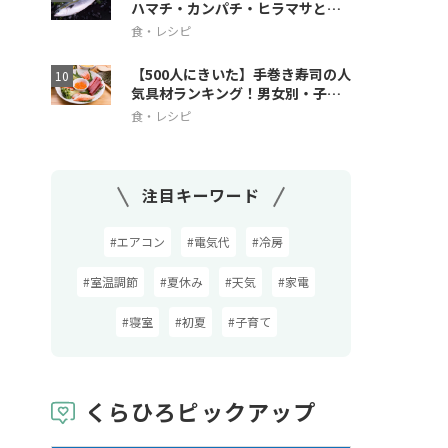
ハマチ・カンパチ・ヒラマサとの
違いも解説
食・レシピ
【500人にきいた】手巻き寿司の人
気具材ランキング！男女別・子ど
も人気も
食・レシピ
注目キーワード
#エアコン
#電気代
#冷房
#室温調節
#夏休み
#天気
#家電
#寝室
#初夏
#子育て
くらひろピックアップ