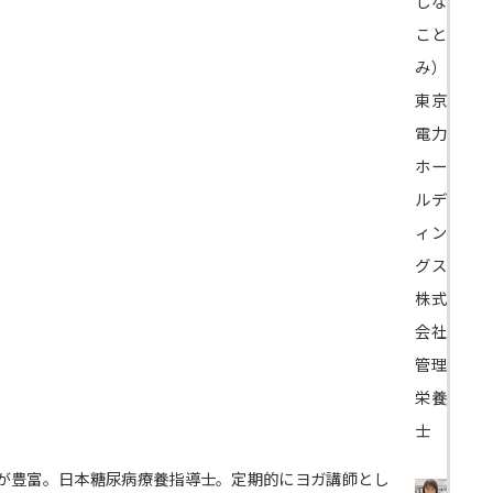
しな
こと
み）
東京
電力
ホー
ルデ
ィン
グス
株式
会社
管理
栄養
士
が豊富。日本糖尿病療養指導士。定期的にヨガ講師とし