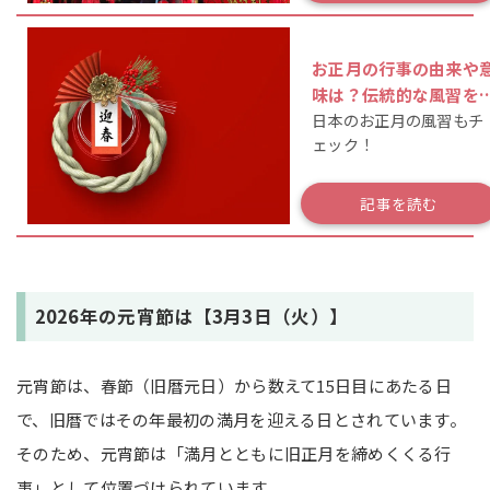
お正月の行事の由来や
味は？伝統的な風習を
日本のお正月の風習もチ
覧で解説！
ェック！
記事を読む
2026年の元宵節は【3月3日（火）】
元宵節は、春節（旧暦元日）から数えて15日目にあたる日
で、旧暦ではその年最初の満月を迎える日とされています。
そのため、元宵節は「満月とともに旧正月を締めくくる行
事」として位置づけられています。