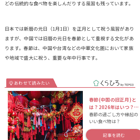
どの伝統的な食べ物を楽しんだりする風習も残っています。
日本では新暦の元日（1月1日）を正月として祝う風習があり
ますが、中国では旧暦の元日を春節として重視する文化があ
ります。春節は、中国や台湾などの中華文化圏において家族
や地域で盛大に祝う、重要な年中行事です。
春節(中国の旧正月)と
は？2026年はいつ？休
春節の過ごし方や縁起の
暇期間や食べ物を解説
いい食べ物は？
記事を読む