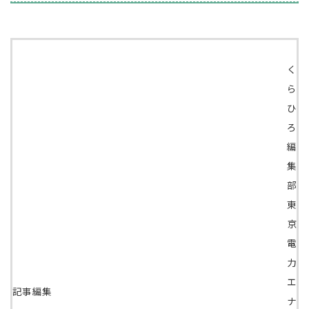
く
ら
ひ
ろ
編
集
部
東
京
電
力
エ
記事編集
ナ