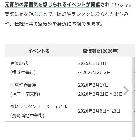
元宵節の雰囲気を感じられるイベントが開催
されています。
実際に足を運ぶことで、提灯やランタンに彩られた街並み
や、伝統行事の空気感を身近に体験できます。
イベント名
開催期間(2026年)
春節燈花
2025年11月1日
ラ
(横浜中華街)
～2026年3月3日
イ
南京町春節祭
2026年2月17日，
迎
(神戸・南京町)
2026年2月21日～23日
長崎ランタンフェスティバル
2026年2月6日～23日
皇
(長崎新地中華街)