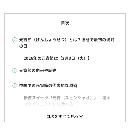
目次
元宵節（げんしょうせつ）とは？旧暦で最初の満月
の日
2026年の元宵節は【3月3日（火）】
元宵節の由来や歴史
中国での元宵節の代表的な風習
伝統スイーツ「元宵（ユェンシャオ）」「湯圓
（タンユエン）」を食べる
提灯に火を灯すランタン祭りが行われる
目次をすべて見る
なぞなぞ遊び「猜灯謎（ツァイ ドンミー）」を楽
しむ