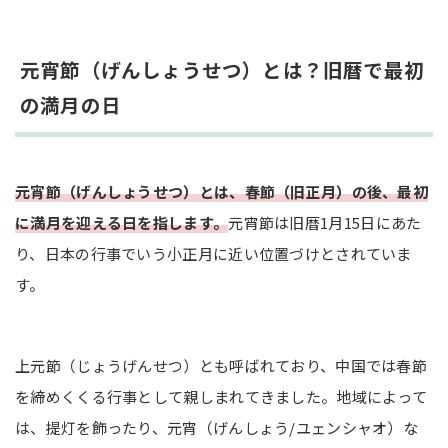
獅子舞を見物する
病気をお祓いするために走百病を行う
元宵節（げんしょうせつ）とは？旧暦で最初
の満月の日
中国以外の国・地域では元宵節をお祝いするの？
日本でも元宵節の雰囲気を楽しめる
まとめ
元宵節（げんしょうせつ）とは、春節（旧正月）の後、最初
に満月を迎える日を指します。
元宵節は旧暦1月15日にあた
り、日本の行事でいう小正月に近い位置づけとされていま
す。
上元節（じょうげんせつ）とも呼ばれており、中国では春節
を締めくくる行事として親しまれてきました。地域によって
は、提灯を飾ったり、元宵（げんしょう/ユェンシャオ）な