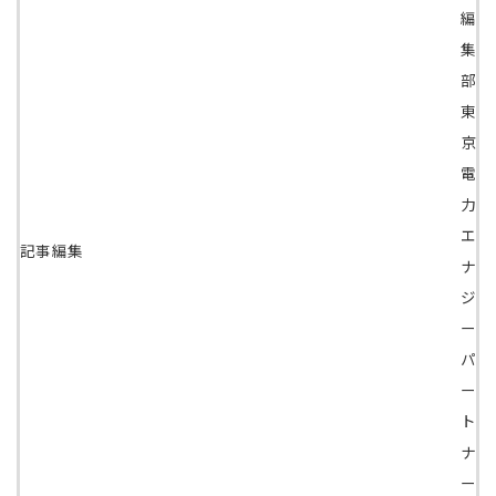
編
集
部
東
京
電
力
エ
記事編集
ナ
ジ
ー
パ
ー
ト
ナ
ー