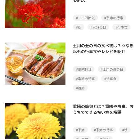
#二十四節気
#季節の行事
#秋
#秋分の日
#行事食
土用の丑の日の食べ物は？うなぎ
以外の行事食やレシピを紹介
#伝統料理
#土用の丑の日
#季節の行事
#行事食
#雑節
重陽の節句とは？意味や由来、お
うちでできる祝い方を解説
#季節
#季節の行事
#秋