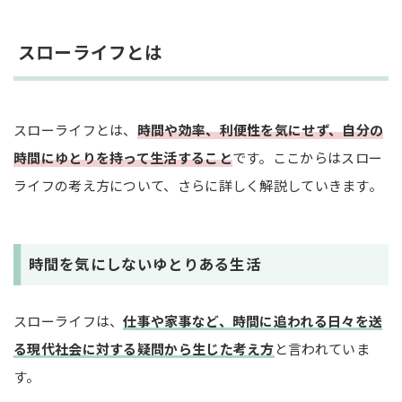
時間の無駄使いがないか生活を見直す
家事や趣味に手間や時間をかけて丁寧な暮らしを
スローライフとは
実践する
「デジタルデトックス」を実践する
仕事や生活環境を見直す
スローライフとは、
時間や効率、利便性を気にせず、自分の
自然と触れる時間をつくる
時間にゆとりを持って生活すること
です。ここからはスロー
ライフの考え方について、さらに詳しく解説していきます。
まとめ
時間を気にしないゆとりある生活
スローライフは、
仕事や家事など、時間に追われる日々を送
る現代社会に対する疑問から生じた考え方
と言われていま
す。