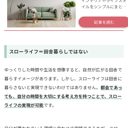
インテリアやライフスタ
の断捨離方法を解説
イルをシンプルにまとめ
る「シンプリスト」と
は？
記事を読む
スローライフ＝田舎暮らしではない
ゆっくりした時間や生活を想像すると、自然が広がる田舎で
暮らすイメージがあります。しかし、スローライフは田舎に
暮らさないと実現できないわけではありません。
都会であっ
ても、自分の時間を大切にする考え方を持つことで、スロー
ライフの実現が可能
です。