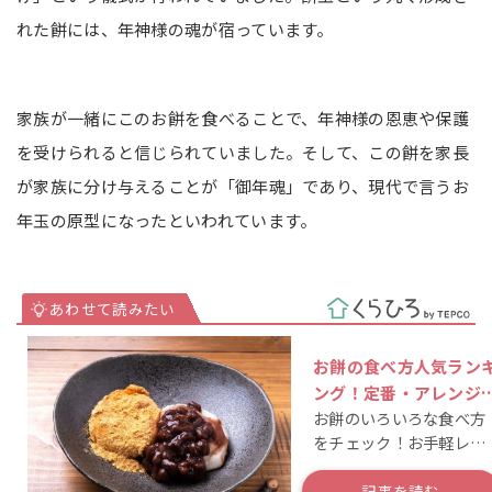
れた餅には、年神様の魂が宿っています。
家族が一緒にこのお餅を食べることで、年神様の恩恵や保護
を受けられると信じられていました。そして、この餅を家長
が家族に分け与えることが「御年魂」であり、現代で言うお
年玉の原型になったといわれています。
お餅の食べ方人気ラン
ング！定番・アレンジ
お餅のいろいろな食べ方
シピ38選
をチェック！お手軽レシ
ピでお餅を楽しもう♪
記事を読む