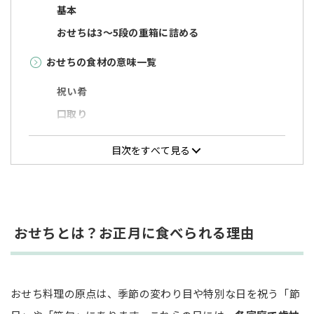
基本
おせちは3～5段の重箱に詰める
おせちの食材の意味一覧
祝い肴
口取り
焼き物
目次をすべて見る
酢の物
煮物
おせちの多様化と海外の正月料理
おせちとは？お正月に食べられる理由
日本でのおせちの変化
海外で食べられている正月料理
その他の正月料理の意味・由来
おせち料理の原点は、季節の変わり目や特別な日を祝う「節