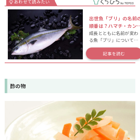
出世魚「ブリ」の名前
順番は？ハマチ・カン
成長とともに名前が変わ
チ・ヒラマサとの違い
る魚「ブリ」について解
解説
説！おすすめレシピも紹
介♪
記事を読む
酢の物