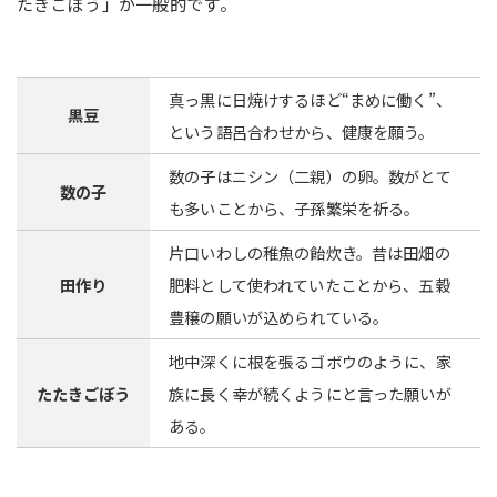
たきごぼう」が一般的です。
真っ黒に日焼けするほど“まめに働く”、
黒豆
という語呂合わせから、健康を願う。
数の子はニシン（二親）の卵。数がとて
数の子
も多いことから、子孫繁栄を祈る。
片口いわしの稚魚の飴炊き。昔は田畑の
田作り
肥料として使われていたことから、五穀
豊穣の願いが込められている。
地中深くに根を張るゴボウのように、家
たたきごぼう
族に長く幸が続くようにと言った願いが
ある。