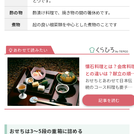
とつです。
酢の物
酢漬け料理で、焼き物の間の箸休めです。
煮物
起の良い根菜類を中心とした煮物のことです
懐石料理とは？会席料
との違いは？献立の順
おせちとあわせて日本伝
番・マナーを解説
統のコース料理も要チェ
ック！食べ方やマナーを
確認しよう
記事を読む
おせちは3～5段の重箱に詰める