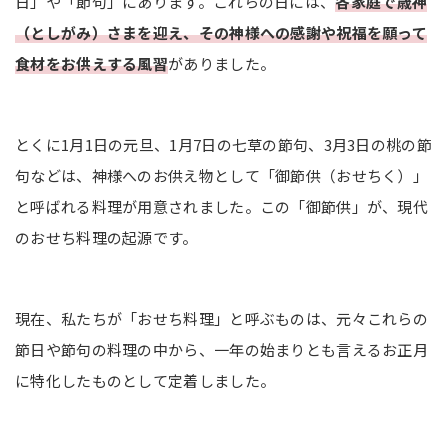
日」や「節句」にあります。これらの日には、
各家庭で歳神
お餅：長寿を願う
（としがみ）さまを迎え、その神様への感謝や祝福を願って
お雑煮：無病息災
食材をお供えする風習
がありました。
年越しそば：寿命を延ばしたい
お寿司：年明けのお祝い
とくに1月1日の元旦、1月7日の七草の節句、3月3日の桃の節
まとめ
句などは、神様へのお供え物として「御節供（おせちく）」
と呼ばれる料理が用意されました。この「御節供」が、現代
のおせち料理の起源です。
現在、私たちが「おせち料理」と呼ぶものは、元々これらの
節日や節句の料理の中から、一年の始まりとも言えるお正月
に特化したものとして定着しました。