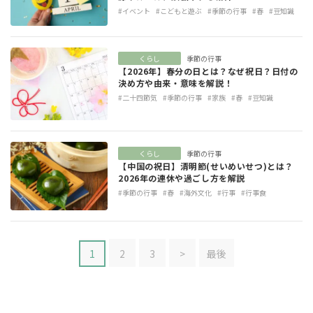
#イベント
#こどもと遊ぶ
#季節の行事
#春
#豆知識
くらし
季節の行事
【2026年】春分の日とは？なぜ祝日？日付の
決め方や由来・意味を解説！
#二十四節気
#季節の行事
#家族
#春
#豆知識
くらし
季節の行事
【中国の祝日】清明節(せいめいせつ)とは？
2026年の連休や過ごし方を解説
#季節の行事
#春
#海外文化
#行事
#行事食
1
2
3
>
最後