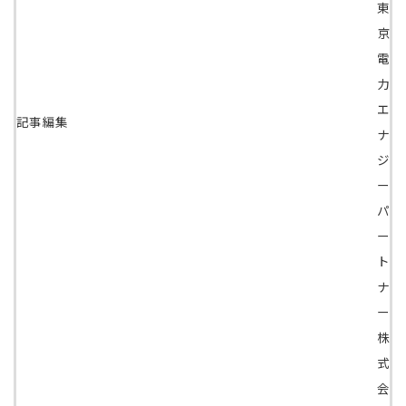
東
京
電
力
エ
記事編集
ナ
ジ
ー
パ
ー
ト
ナ
ー
株
式
会