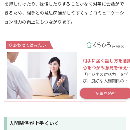
を押し付けたり、我慢したりすることがなく対等に会話がで
きるため、相手との意思疎通がしやすくなりコミュニケーシ
ョン能力の向上にもつながります。
相手に届く話し方を意
心をつかみ意見を伝え
「ビジネス対話力」を学
「ビジネス対話力」
び、良好な人間関係の構
築、仕事での結果につな
げましょう！
記事を読む
人間関係が上手くいく