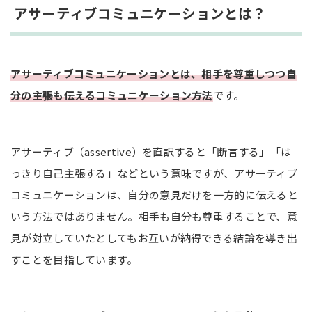
アサーティブコミュニケーションとは？
攻撃的に自己主張するタイプ
受け身に徹し自己主張をしないタイプ
作為的で直接的な表現をしないタイプ
アサーティブコミュニケーションとは、相手を尊重しつつ自
アサーティブコミュニケーションの4つのポイント
分の主張も伝えるコミュニケーション方法
です。
自分と相手の気持ちに誠実になる
素直な気持ちを伝える
アサーティブ（assertive）を直訳すると「断言する」「は
対等な立場で伝える
っきり自己主張する」などという意味ですが、アサーティブ
自分にも責任があると考える
コミュニケーションは、自分の意見だけを一方的に伝えると
いう方法ではありません。相手も自分も尊重することで、意
DESC（デスク）法でアサーティブコミュニケーショ
ンのトレーニングをしよう！
見が対立していたとしてもお互いが納得できる結論を導き出
すことを目指しています。
DESC法の具体例（対上司・対部下・対同僚）
相手が上司の場合
相手が部下の場合