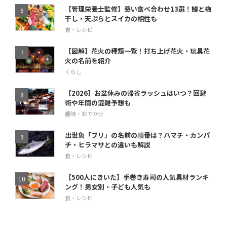
【管理栄養士監修】悪い食べ合わせ13選！鰻と梅
干し・天ぷらとスイカの相性も
食・レシピ
【図解】花火の種類一覧！打ち上げ花火・玩具花
火の名前を紹介
くらし
【2026】お盆休みの帰省ラッシュはいつ？回避
術や年間の混雑予想も
趣味・おでかけ
出世魚「ブリ」の名前の順番は？ハマチ・カンパ
チ・ヒラマサとの違いも解説
食・レシピ
【500人にきいた】手巻き寿司の人気具材ランキ
ング！男女別・子ども人気も
食・レシピ