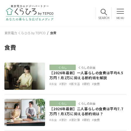
MENU
東京電力 くらひろ by TEPCO
食費
食費
くらし
くらしのお金
【2026年最新】一人暮らしの食費は平均4.5
万円！月2万に抑える節約術を解説
#お金
#家計
#新生活
#節約
#食費
くらし
くらしのお金
【2026年最新】二人暮らしの食費は平均7.7
万円！月3万に抑える節約術は？
#お金
#家計
#家計簿
#節約
#食費