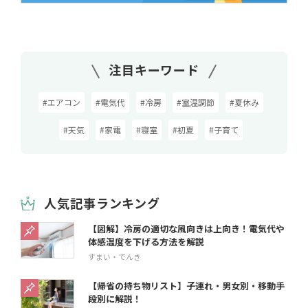
注目キーワード
#エアコン
#電気代
#冷房
#室温調節
#夏休み
#天気
#家電
#寝室
#初夏
#子育て
人気記事ランキング
【図解】冷房の適切な風向きは上向き！電気代や
体感温度を下げる方法を解説
すまい・でんき
【帰省の持ち物リスト】子連れ・男女別・移動手
段別に解説！