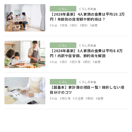
くらし
くらしのお金
【2026年最新】4人家族の食費は平均10.2万
円！年齢別の目安額や節約術は？
#お金
#家族
#家計
#節約
#食費
くらし
くらしのお金
【2026年最新】3人家族の食費は平均8.8万
円！内訳や目安額、節約術を解説
#お金
#家計
#家計簿
#節約
#食費
くらし
くらしのお金
【超基本】家計簿の項目一覧！挫折しない項
目分けのコツ
#お金
#家計簿
#生活費
#節約
#食費