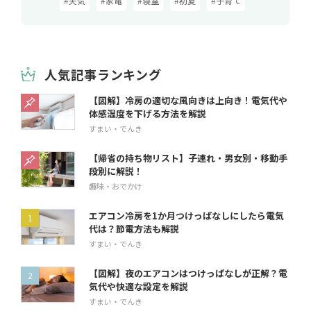
#天気
#家電
#寝室
#初夏
#子育て
人気記事ランキング
【図解】冷房の適切な風向きは上向き！電気代や
体感温度を下げる方法を解説
すまい・でんき
【帰省の持ち物リスト】子連れ・男女別・移動手
段別に解説！
趣味・おでかけ
エアコン冷房を1か月つけっぱなしにしたら電気
代は？節電方法も解説
すまい・でんき
【図解】夜のエアコンはつけっぱなしが正解？電
気代や快適な設定を解説
すまい・でんき