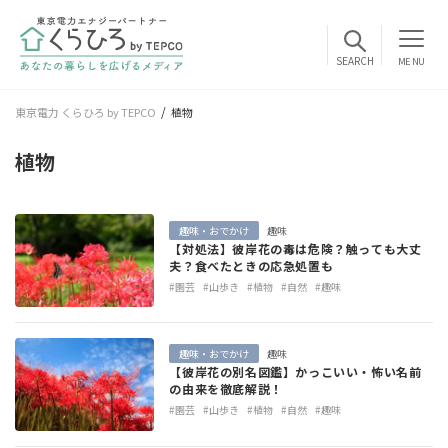
MENU
東京電力 くらひろ by TEPCO
植物
植物
趣味・おでかけ
趣味
【対処法】彼岸花の毒は危険？触っても大丈
夫？食べたときの応急処置も
#園芸
#山歩き
#植物
#自然
#趣味
趣味・おでかけ
趣味
【彼岸花の別名図鑑】かっこいい・怖い名前
の由来を徹底解説！
#園芸
#山歩き
#植物
#自然
#趣味