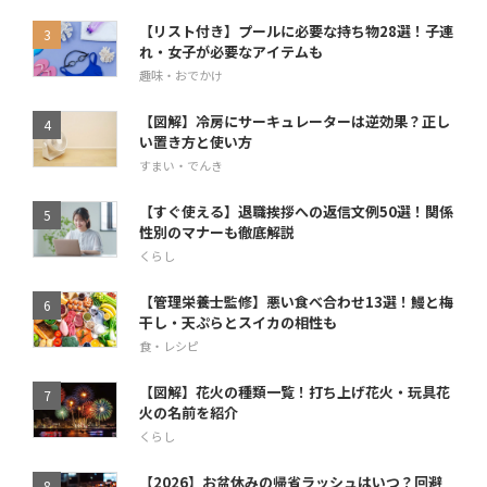
【リスト付き】プールに必要な持ち物28選！子連
れ・女子が必要なアイテムも
趣味・おでかけ
【図解】冷房にサーキュレーターは逆効果？正し
い置き方と使い方
すまい・でんき
【すぐ使える】退職挨拶への返信文例50選！関係
性別のマナーも徹底解説
くらし
【管理栄養士監修】悪い食べ合わせ13選！鰻と梅
干し・天ぷらとスイカの相性も
食・レシピ
【図解】花火の種類一覧！打ち上げ花火・玩具花
火の名前を紹介
くらし
【2026】お盆休みの帰省ラッシュはいつ？回避