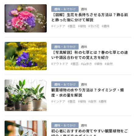
趣味・おでかけ
趣味
【図解】生花を長持ちさせる方法は？飾る前
と飾った後に分けて解説
#インドア
#園芸
#植物
#生け花
#趣味
趣味・おでかけ
趣味
【写真解説】秋の七草とは？春の七草との違
いや語呂合わせでの覚え方を紹介
#アウトドア
#園芸
#山歩き
#植物
#自然
趣味・おでかけ
趣味
観葉植物の水やり方法は？タイミング・頻
度・水の量を解説
#インドア
#園芸
#植物
#自然
#趣味
趣味・おでかけ
趣味
初心者におすすめの育てやすい観葉植物をご
紹介！育て方のポイントも