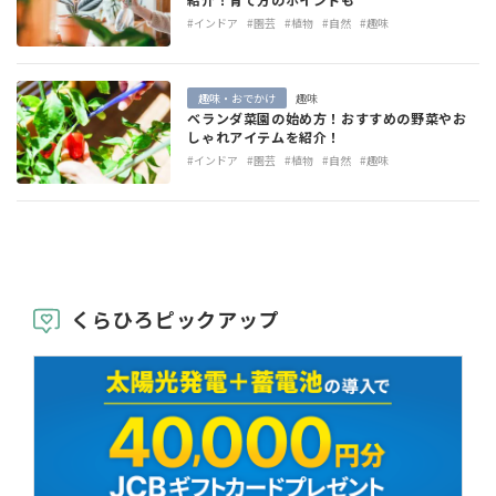
#インドア
#園芸
#植物
#自然
#趣味
趣味・おでかけ
趣味
ベランダ菜園の始め方！おすすめの野菜やお
しゃれアイテムを紹介！
#インドア
#園芸
#植物
#自然
#趣味
くらひろピックアップ