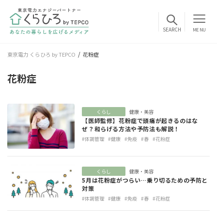
MENU
東京電力 くらひろ by TEPCO
花粉症
花粉症
くらし
健康・美容
【医師監修】花粉症で頭痛が起きるのはな
ぜ？和らげる方法や予防法も解説！
#体調管理
#健康
#免疫
#春
#花粉症
くらし
健康・美容
5月は花粉症がつらい…乗り切るための予防と
対策
#体調管理
#健康
#免疫
#春
#花粉症