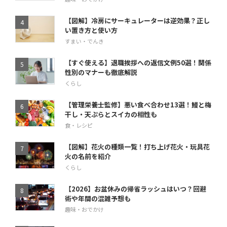
【図解】冷房にサーキュレーターは逆効果？正し
い置き方と使い方
すまい・でんき
【すぐ使える】退職挨拶への返信文例50選！関係
性別のマナーも徹底解説
くらし
【管理栄養士監修】悪い食べ合わせ13選！鰻と梅
干し・天ぷらとスイカの相性も
食・レシピ
【図解】花火の種類一覧！打ち上げ花火・玩具花
火の名前を紹介
くらし
【2026】お盆休みの帰省ラッシュはいつ？回避
術や年間の混雑予想も
趣味・おでかけ