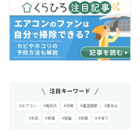
注目キーワード
#エアコン
#電気代
#冷房
#室温調節
#夏休み
#天気
#家電
#寝室
#初夏
#子育て