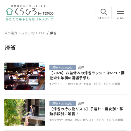
MENU
東京電力 くらひろ by TEPCO
帰省
帰省
趣味・おでかけ
旅行
【2026】お盆休みの帰省ラッシュはいつ？回
避術や年間の混雑予想も
#アウトドア
#おでかけ
#帰省
#旅行
#旅行の準備
趣味・おでかけ
旅行
【帰省の持ち物リスト】子連れ・男女別・移
動手段別に解説！
#おでかけ
#帰省
#持ち物リスト
#旅行
#旅行の準備