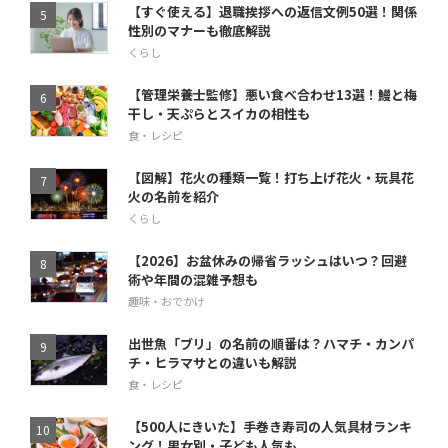
【すぐ使える】退職挨拶への返信文例50選！関係
性別のマナーも徹底解説
くらし
【管理栄養士監修】悪い食べ合わせ13選！鰻と梅
干し・天ぷらとスイカの相性も
食・レシピ
【図解】花火の種類一覧！打ち上げ花火・玩具花
火の名前を紹介
くらし
【2026】お盆休みの帰省ラッシュはいつ？回避
術や年間の混雑予想も
趣味・おでかけ
出世魚「ブリ」の名前の順番は？ハマチ・カンパ
チ・ヒラマサとの違いも解説
食・レシピ
【500人にきいた】手巻き寿司の人気具材ランキ
ング！男女別・子ども人気も