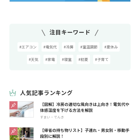
注目キーワード
#エアコン
#電気代
#冷房
#室温調節
#夏休み
#天気
#家電
#寝室
#初夏
#子育て
人気記事ランキング
【図解】冷房の適切な風向きは上向き！電気代や
体感温度を下げる方法を解説
すまい・でんき
【帰省の持ち物リスト】子連れ・男女別・移動手
段別に解説！