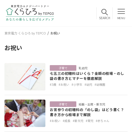
MENU
東京電力 くらひろ by TEPCO
お祝い
お祝い
子育て
乳幼児
七五三の初穂料はいくら？金額の相場・のし
袋の書き方とマナーを徹底解説
#3歳
#お祝い
#小学生
#幼児
#幼稚園
子育て
妊娠・出産・新生児
お宮参りの初穂料の「のし袋」はどう書く？
書き方から相場まで解説
#お祝い
#成長
#新生児
#育児
#赤ちゃん