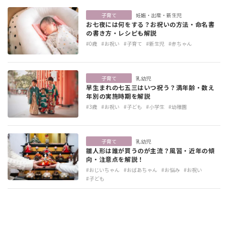
子育て
妊娠・出産・新生児
お七夜には何をする？お祝いの方法・命名書
の書き方・レシピも解説
#0歳
#お祝い
#子育て
#新生児
#赤ちゃん
子育て
乳幼児
早生まれの七五三はいつ祝う？満年齢・数え
年別の実施時期を解説
#3歳
#お祝い
#子ども
#小学生
#幼稚園
子育て
乳幼児
雛人形は誰が買うのが主流？風習・近年の傾
向・注意点を解説！
#おじいちゃん
#おばあちゃん
#お悩み
#お祝い
#子ども