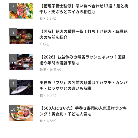
【管理栄養士監修】悪い食べ合わせ13選！鰻と梅
干し・天ぷらとスイカの相性も
食・レシピ
【図解】花火の種類一覧！打ち上げ花火・玩具花
火の名前を紹介
くらし
【2026】お盆休みの帰省ラッシュはいつ？回避
術や年間の混雑予想も
趣味・おでかけ
出世魚「ブリ」の名前の順番は？ハマチ・カンパ
チ・ヒラマサとの違いも解説
食・レシピ
【500人にきいた】手巻き寿司の人気具材ランキ
ング！男女別・子ども人気も
食・レシピ