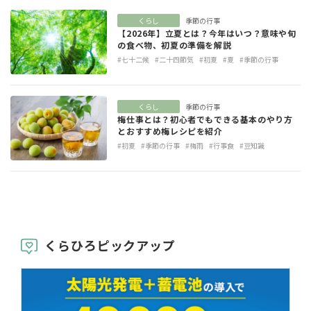
くらし
季節の行事
【2026年】立夏とは？今年はいつ？意味や旬
の食べ物、初夏の準備を解説
#七十二候
#二十四節気
#初夏
#夏
#季節の行事
くらし
季節の行事
梅仕事とは？初心者でもできる基本のやり方
とおすすめ梅レシピを紹介
#初夏
#季節の行事
#梅雨
#行事食
#豆知識
くらひろピックアップ