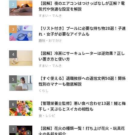
【図解】夜のエアコンはつけっぱなしが正解？電
気代や快適な設定を解説
すまい・でんき
【リスト付き】プールに必要な持ち物28選！子連
れ・女子が必要なアイテムも
趣味・おでかけ
【図解】冷房にサーキュレーターは逆効果？正し
い置き方と使い方
すまい・でんき
【すぐ使える】退職挨拶への返信文例50選！関係
性別のマナーも徹底解説
くらし
【管理栄養士監修】悪い食べ合わせ13選！鰻と梅
干し・天ぷらとスイカの相性も
食・レシピ
【図解】花火の種類一覧！打ち上げ花火・玩具花
火の名前を紹介