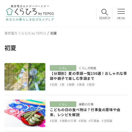
MENU
東京電力 くらひろ by TEPCO
初夏
初夏
くらし
くらしの知恵
【分類別】夏の季語一覧150選！おしゃれな季
語や親子で楽しむ季語まで
#初夏
#夏
#季節
#季語
#挨拶
くらし
季節の行事
こどもの日の食べ物は？行事食の意味や由
来、レシピを解説
#初夏
#季節の行事
#家族
#行事食
#豆知識