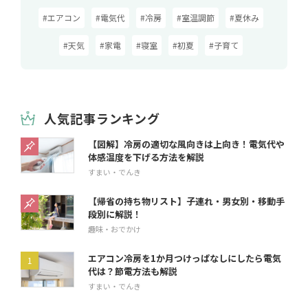
#エアコン
#電気代
#冷房
#室温調節
#夏休み
#天気
#家電
#寝室
#初夏
#子育て
人気記事ランキング
【図解】冷房の適切な風向きは上向き！電気代や
体感温度を下げる方法を解説
すまい・でんき
【帰省の持ち物リスト】子連れ・男女別・移動手
段別に解説！
趣味・おでかけ
エアコン冷房を1か月つけっぱなしにしたら電気
代は？節電方法も解説
すまい・でんき