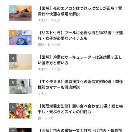
【図解】夜のエアコンはつけっぱなしが正解？電
気代や快適な設定を解説
すまい・でんき
【リスト付き】プールに必要な持ち物28選！子連
れ・女子が必要なアイテムも
趣味・おでかけ
【図解】冷房にサーキュレーターは逆効果？正し
い置き方と使い方
すまい・でんき
【すぐ使える】退職挨拶への返信文例50選！関係
性別のマナーも徹底解説
くらし
【管理栄養士監修】悪い食べ合わせ13選！鰻と梅
干し・天ぷらとスイカの相性も
食・レシピ
【図解】花火の種類一覧！打ち上げ花火・玩具花