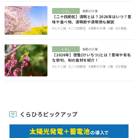
くらし
季節の行事
【二十四節気】清明とは？2026年はいつ？意
味や食べ物、清明節や清明祭も解説
#七十二候
#二十四節気
#季節の行事
#春
#行事食
くらし
季節の行事
【2026年】啓蟄(けいちつ)とは？意味や有名
な俳句、旬の食材を紹介！
#七十二候
#二十四節気
#季節の行事
#春
#行事食
くらひろピックアップ