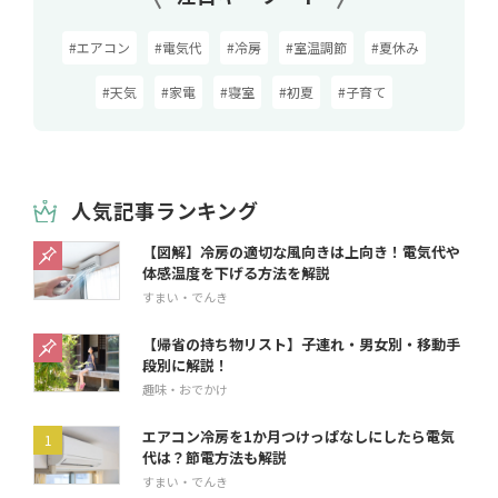
#エアコン
#電気代
#冷房
#室温調節
#夏休み
#天気
#家電
#寝室
#初夏
#子育て
人気記事ランキング
【図解】冷房の適切な風向きは上向き！電気代や
体感温度を下げる方法を解説
すまい・でんき
【帰省の持ち物リスト】子連れ・男女別・移動手
段別に解説！
趣味・おでかけ
エアコン冷房を1か月つけっぱなしにしたら電気
代は？節電方法も解説
すまい・でんき