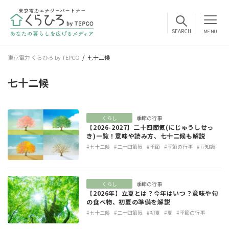
MENU
東京電力 くらひろ by TEPCO
七十二候
七十二候
くらし
季節の行事
【2026-2027】二十四節気(にじゅうしせっ
き)一覧！意味や読み方、七十二候も解説
#七十二候
#二十四節気
#季節
#季節の行事
#豆知識
くらし
季節の行事
【2026年】立夏とは？今年はいつ？意味や旬
の食べ物、初夏の準備を解説
#七十二候
#二十四節気
#初夏
#夏
#季節の行事